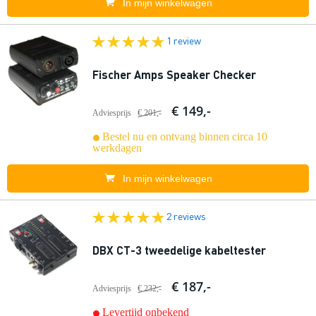
In mijn winkelwagen
1 review
Fischer Amps Speaker Checker
€ 149,-
Adviesprijs
€ 201,-
Bestel nu en ontvang binnen circa 10
werkdagen
In mijn winkelwagen
2 reviews
DBX CT-3 tweedelige kabeltester
€ 187,-
Adviesprijs
€ 232,-
Levertijd onbekend