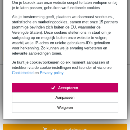
Om je bezoek aan onze website soepel te laten verlopen en bij
je te laten passen, gebruiken we functionele cookies.
Procab TST200 kabeltester
Als je toestemming geeft, plaatsen we daarnaast voorkeurs-,
statistische en marketingcookies, samen met onze 15 partners
€ 85,-
Adviesprijs
€ 122,-
(sommige bevinden zich buiten de EU, waaronder de
Verenigde Staten). Deze cookies stellen ons in staat om je
Op voorraad
surfgedrag op en mogelijk buiten onze website te volgen,
waarbij we je IP-adres en unieke gebruikers-ID’s gebruiken
Ook in
3 winkels
op voorraad
voor herkenning. Zo kunnen we je ervaring verbeteren en
relevante aanbiedingen tonen.
In mijn winkelwagen
Je kunt je cookievoorkeuren op elk moment aanpassen of
intrekken via de cookie-instellingen rechtsonder of via onze
Cookiebeleid
en
Privacy policy
.
Nedis NWTG100YE kabeltester met
toongenerator
Accepteren
€ 40,-
Aanpassen
Adviesprijs
€ 87,-
Op voorraad
Weigeren
Ook in
1 winkel
op voorraad
In mijn winkelwagen