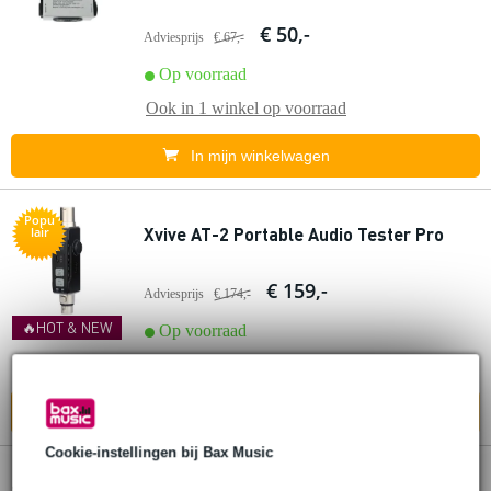
€ 50,-
Adviesprijs
€ 67,-
Op voorraad
Ook in
1 winkel
op voorraad
In mijn winkelwagen
Popu
Xvive AT-2 Portable Audio Tester Pro
lair
€ 159,-
Adviesprijs
€ 174,-
🔥HOT & NEW
Op voorraad
Ook in
2 winkels
op voorraad
In mijn winkelwagen
Cookie-instellingen bij Bax Music
4 reviews