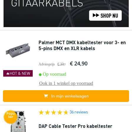
Palmer MCT DMX kabeltester voor 3- en
5-pins DMX en XLR kabels
€ 24,90
Adviesprijs
€ 33,-
🔥HOT & NEW
Op voorraad
Ook in
1 winkel
op voorraad
In mijn winkelwagen
36 reviews
Popu
lair
DAP Cable Tester Pro kabeltester