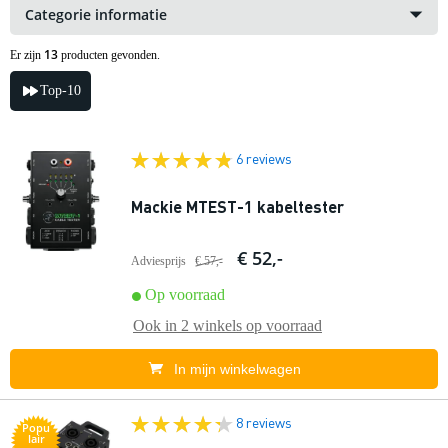
Categorie informatie
13
Er zijn
producten gevonden.
Top-10
6 reviews
Mackie MTEST-1 kabeltester
€ 52,-
Adviesprijs
€ 57,-
Op voorraad
Ook in
2 winkels
op voorraad
In mijn winkelwagen
8 reviews
Popu
lair