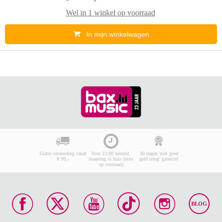
Wel in
1 winkel
op voorraad
In mijn winkelwagen
Gratis verzending vanaf
Voor 23:00 besteld,
30 dagen 'niet goed
€ 99,-
maandag in huis (mits
geld terug' garantie!
op voorraad)
BLOG