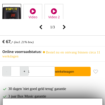
Video
Video 2
1
/
3
€ 67,-
(incl. 21% btw)
Online voorraadstatus:
Bestel nu en ontvang binnen circa 11
werkdagen
In winkelwagen
30 dagen 'niet goed geld terug' garantie
3 jaar Bax Music garantie