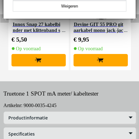
Weigeren
Innox Snap 27 kabelbi
Devine GIT 55 PRO git
D
nder met klittenband s
aarkabel mono jack-jac
-
mal zwart (10 stuks)
k haaks 5.5 meter
€ 5,50
€ 9,95
€
Op voorraad
Op voorraad
+
+
Truetone 1 SPOT mA meter/ kabeltester
Artikelnr:
9000-0035-4245
Productinformatie
Specificaties