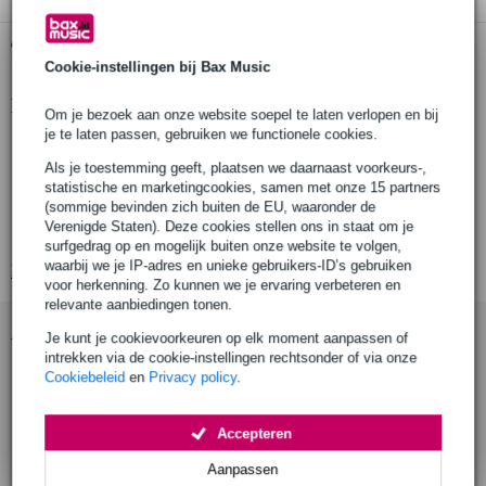
Gratis ophalen in de winkel
Cookie-instellingen bij Bax Music
Productinformatie
Om je bezoek aan onze website soepel te laten verlopen en bij
je te laten passen, gebruiken we functionele cookies.
Truetone 1 SPOT mA Meter
Als je toestemming geeft, plaatsen we daarnaast voorkeurs-,
eenvoudige manier om het stroomverbruik van effectpedalen op te
statistische en marketingcookies, samen met onze 15 partners
meten
(sommige bevinden zich buiten de EU, waaronder de
input voltage range: 9-24VDC, dus werkt met vrijwel alle
Verenigde Staten). Deze cookies stellen ons in staat om je
effectpedalen
surfgedrag op en mogelijk buiten onze website te volgen,
waarbij we je IP-adres en unieke gebruikers-ID’s gebruiken
Bekijk alle productspecificaties
voor herkenning. Zo kunnen we je ervaring verbeteren en
relevante aanbiedingen tonen.
Accessoires (23)
Je kunt je cookievoorkeuren op elk moment aanpassen of
intrekken via de cookie-instellingen rechtsonder of via onze
Cookiebeleid
en
Privacy policy
.
Accepteren
Aanpassen