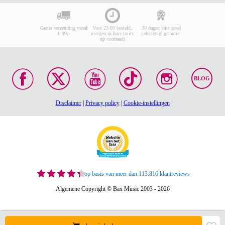
Gratis verzending vanaf
Voor 23:00 besteld,
30 dagen 'niet goed
€ 99,-
morgen in huis (mits
geld terug' garantie!
op voorraad)
BLOG
Disclaimer
|
Privacy policy
|
Cookie-instellingen
op basis van meer dan 113.816 klantreviews
Algemene Copyright © Bax Music 2003 - 2026