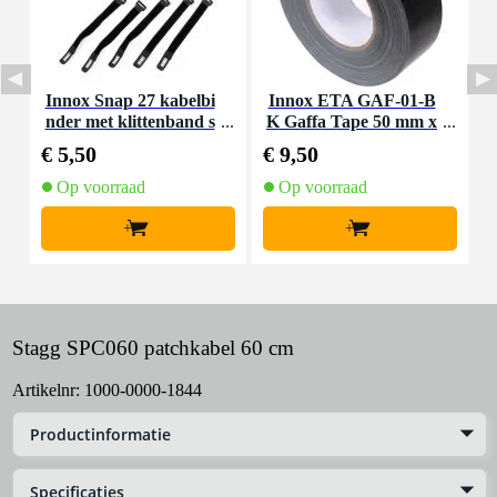
Innox Snap 27 kabelbi
Innox ETA GAF-01-B
I
nder met klittenband s
K Gaffa Tape 50 mm x
mal zwart (10 stuks)
50 m zwart
€ 5,50
€ 9,50
€
Op voorraad
Op voorraad
+
+
Stagg SPC060 patchkabel 60 cm
Artikelnr:
1000-0000-1844
Productinformatie
Specificaties