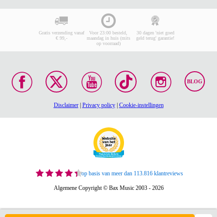
Gratis verzending vanaf
Voor 23:00 besteld,
30 dagen 'niet goed
€ 99,-
maandag in huis (mits
geld terug' garantie!
op voorraad)
BLOG
Disclaimer
|
Privacy policy
|
Cookie-instellingen
op basis van meer dan 113.816 klantreviews
Algemene Copyright © Bax Music 2003 - 2026