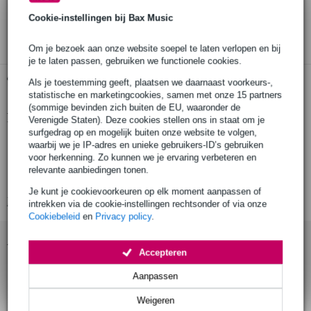
30 dagen 'niet goed geld terug' garantie
Cookie-instellingen bij Bax Music
3 jaar Bax Music garantie
Om je bezoek aan onze website soepel te laten verlopen en bij
je te laten passen, gebruiken we functionele cookies.
Gratis ophalen in de winkel
Als je toestemming geeft, plaatsen we daarnaast voorkeurs-,
statistische en marketingcookies, samen met onze 15 partners
(sommige bevinden zich buiten de EU, waaronder de
Productinformatie
Verenigde Staten). Deze cookies stellen ons in staat om je
surfgedrag op en mogelijk buiten onze website te volgen,
DC power cable voor 9V
waarbij we je IP-adres en unieke gebruikers-ID’s gebruiken
voor herkenning. Zo kunnen we je ervaring verbeteren en
male - male
relevante aanbiedingen tonen.
lengte: 50 cm
Je kunt je cookievoorkeuren op elk moment aanpassen of
Bekijk alle productspecificaties
intrekken via de cookie-instellingen rechtsonder of via onze
Cookiebeleid
en
Privacy policy
.
Accessoires (1)
Accepteren
Aanpassen
Weigeren