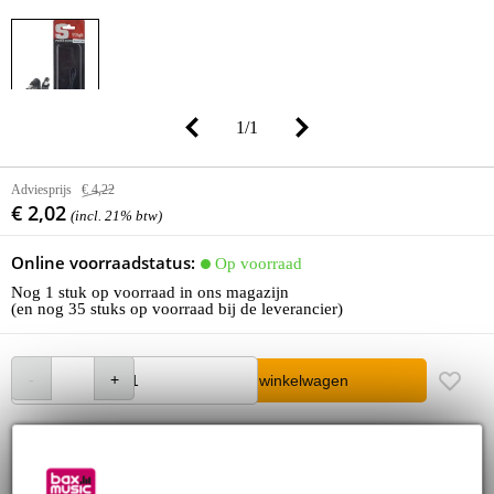
1
/
1
Adviesprijs
€ 4,22
€ 2,02
(incl. 21% btw)
Online voorraadstatus:
Op voorraad
Nog 1 stuk op voorraad in ons magazijn
(en nog 35 stuks op voorraad bij de leverancier)
In winkelwagen
Bestel voor 23:00 = morgen in huis