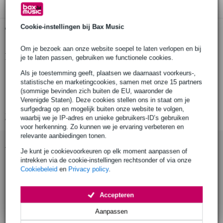
Cookie-instellingen bij Bax Music
Gratis ophalen in de winkel
Om je bezoek aan onze website soepel te laten verlopen en bij
Productinformatie
je te laten passen, gebruiken we functionele cookies.
Als je toestemming geeft, plaatsen we daarnaast voorkeurs-,
Stagg patchkabel
statistische en marketingcookies, samen met onze 15 partners
Type: SPC090
(sommige bevinden zich buiten de EU, waaronder de
Verenigde Staten). Deze cookies stellen ons in staat om je
Rechte pluggen
surfgedrag op en mogelijk buiten onze website te volgen,
Bekijk alle productspecificaties
waarbij we je IP-adres en unieke gebruikers-ID’s gebruiken
voor herkenning. Zo kunnen we je ervaring verbeteren en
relevante aanbiedingen tonen.
Accessoires (3)
Je kunt je cookievoorkeuren op elk moment aanpassen of
intrekken via de cookie-instellingen rechtsonder of via onze
Cookiebeleid
en
Privacy policy
.
Accepteren
Aanpassen