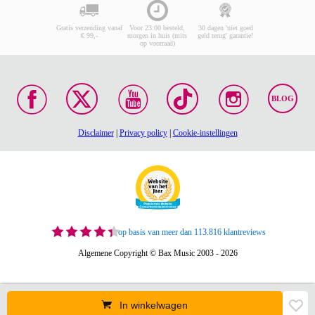
Gratis verzending vanaf
Voor 23:00 besteld,
30 dagen 'niet goed
€ 99,-
morgen in huis (mits
geld terug' garantie!
op voorraad)
BLOG
Disclaimer
|
Privacy policy
|
Cookie-instellingen
op basis van meer dan 113.816 klantreviews
Algemene Copyright © Bax Music 2003 - 2026
In winkelwagen