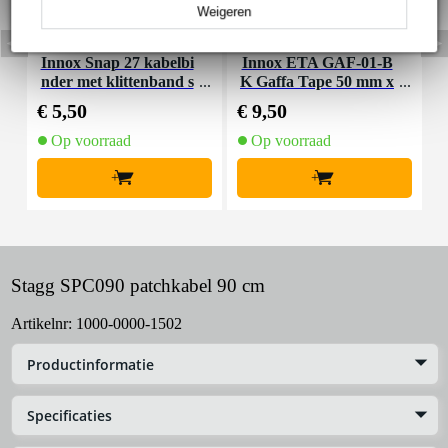
Weigeren
Innox Snap 27 kabelbi
Innox ETA GAF-01-B
I
nder met klittenband s
K Gaffa Tape 50 mm x
mal zwart (10 stuks)
50 m zwart
€ 5,50
€ 9,50
€
Op voorraad
Op voorraad
+
+
Stagg SPC090 patchkabel 90 cm
Artikelnr:
1000-0000-1502
Productinformatie
Specificaties