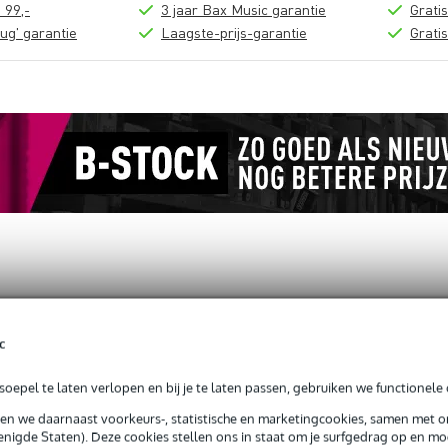
 99,-
3 jaar Bax Music garantie
Grati
ug' garantie
Laagste-prijs-garantie
Grati
loads (1)
c
Zilver Pin)
oepel te laten verlopen en bij je te laten passen, gebruiken we functionele 
sen we daarnaast voorkeurs-, statistische en marketingcookies, samen met 
nigde Staten). Deze cookies stellen ons in staat om je surfgedrag op en mog