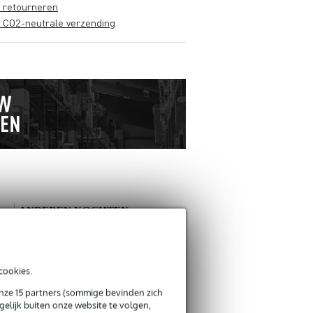
s retourneren
s CO2-neutrale verzending
ANDEREN KOCHTEN
OOK
Schrijf zelf een review
cookies.
onze 15 partners (sommige bevinden zich
Je naam
elijk buiten onze website te volgen,
Er zijn nog geen reviews voor dit product.