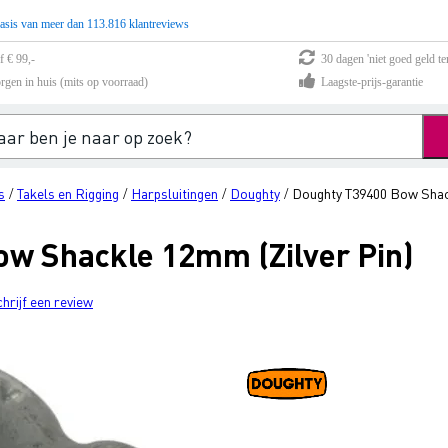
asis van meer dan 113.816 klantreviews
f € 99,-
30 dagen 'niet goed geld te
rgen in huis (mits op voorraad)
Laagste-prijs-garantie
s
Takels en Rigging
Harpsluitingen
Doughty
Doughty T39400 Bow Shack
/
/
/
/
w Shackle 12mm (Zilver Pin)
chrijf een review