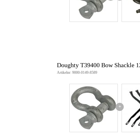
Doughty T39400 Bow Shackle 12
Artikelnr: 9000-0149-8589
+