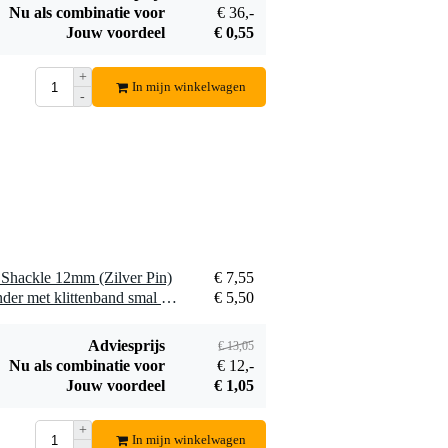
Nu als combinatie voor
€ 36,-
Ayra DMX
Jouw voordeel
€ 0,55
Terminator
€ 5,50
+
In mijn winkelwagen
Bestel mee
-
hackle 12mm (Zilver Pin)
€ 7,55
1 x Innox Snap 27 kabelbinder met klittenband smal zwart (10 stuks)
€ 5,50
Adviesprijs
€ 13,05
Nu als combinatie voor
€ 12,-
Jouw voordeel
€ 1,05
+
In mijn winkelwagen