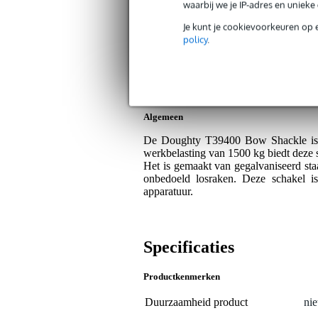
Bax Music Garantie
: Op dit product kri
waarbij we je IP-adres en uniek
Op dit product krijg je 3 jaar Bax Music Gara
Je kunt je cookievoorkeuren op 
policy
.
Plus- en minpunten
Zeer sterk en betrouwbaar.
Geschikt voor zware riggingtoepa
Algemeen
De Doughty T39400 Bow Shackle is o
werkbelasting van 1500 kg biedt deze 
Het is gemaakt van gegalvaniseerd staa
onbedoeld losraken. Deze schakel is 
apparatuur.
Specificaties
Productkenmerken
Duurzaamheid product
nie