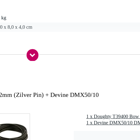
 kg
0 x 8,0 x 4,0 cm
2mm (Zilver Pin) + Devine DMX50/10
1 x Doughty T39400 Bow S