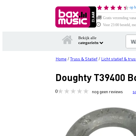
op b
Gratis verzending vana
Voor 23:00 besteld, mo
Bekijk alle
categorieën
Home
Truss & Statief
Licht statief & trus
/
/
Doughty T39400 Bo
0
nog geen reviews
s