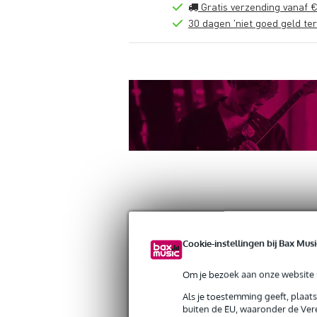
Gratis verzending vanaf €
30 dagen 'niet goed geld ter
Productinformatie
Reviews
(0)
Down
Cookie-instellingen bij Bax Musi
Doughty T39400 Bow Shackle 12mm (
Artikelnr:
9000-0149-8008
Om je bezoek aan onze website s
Servicebelofte
Als je toestemming geeft, plaat
buiten de EU, waaronder de Vere