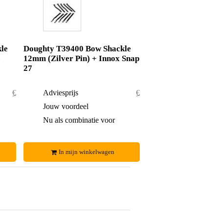
le
Doughty T39400 Bow Shackle
e
12mm (Zilver Pin) + Innox Snap
27
€ 36,55
Adviesprijs
€ 13,05
€ 0,55
Jouw voordeel
€ 1,05
€ 36,-
Nu als combinatie voor
€ 12,-
In mijn winkelwagen