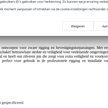
jg je 3 jaar Bax Music Garantie.
e gebruikers-ID’s gebruiken voor herkenning. Zo kunnen we je ervaring verb
ntie.
elk moment aanpassen of intrekken via de cookie-instellingen rechtsonder 
Weigeren
Aan
ssingen.
ntworpen voor zware rigging en bevestigingstoepassingen. Met ee
schakel betrouwbare sterkte en veiligheid voor veeleisende omgevingen
l en heeft een zilveren pin die zorgt voor extra veiligheid en voorkom
perfect voor gebruik in de professionele rigging en installatie va
t gespecificeerd