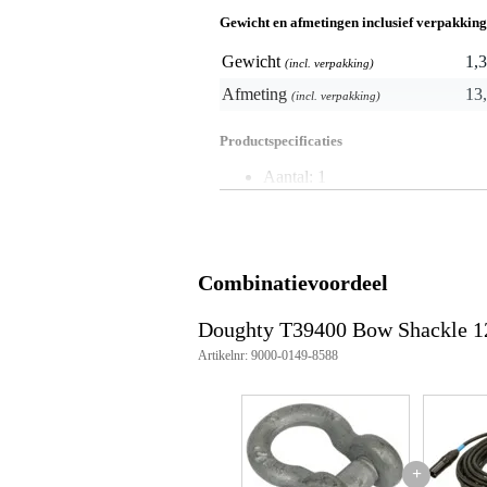
Gewicht en afmetingen inclusief verpakking
Gewicht
1,3
(incl. verpakking)
Afmeting
13,
(incl. verpakking)
Productspecificaties
Aantal: 1
Materiaal: gegalvaniseerd staal
Pin kleur: zilver
Afmetingen: 12 mm
WLL: 1500 kg
Gewicht: 0,3 kg
Combinatievoordeel
Gebruik: rigging en bevestiging
Artikelnummer: T39400
Doughty T39400 Bow Shackle 1
Artikelnr: 9000-0149-8588
+