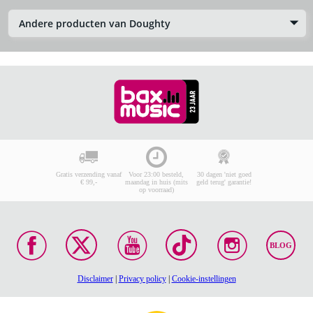
Andere producten van Doughty
Gratis verzending vanaf
Voor 23:00 besteld,
30 dagen 'niet goed
€ 99,-
maandag in huis (mits
geld terug' garantie!
op voorraad)
BLOG
Disclaimer
|
Privacy policy
|
Cookie-instellingen