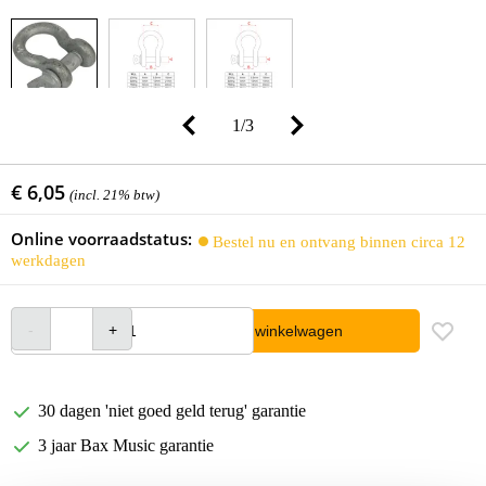
1
/
3
€ 6,05
(incl. 21% btw)
Online voorraadstatus:
Bestel nu en ontvang binnen circa 12
werkdagen
In winkelwagen
30 dagen 'niet goed geld terug' garantie
3 jaar Bax Music garantie