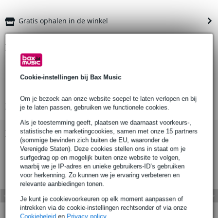
Gratis ophalen in de winkel
Productinformatie
Aantal: 1
Cookie-instellingen bij Bax Music
Materiaal: gegalvaniseerd staal
Pin kleur: zilver
Om je bezoek aan onze website soepel te laten verlopen en bij
Bekijk alle productspecificaties
je te laten passen, gebruiken we functionele cookies.
Als je toestemming geeft, plaatsen we daarnaast voorkeurs-,
statistische en marketingcookies, samen met onze 15 partners
Bekijk ook eens (3)
(sommige bevinden zich buiten de EU, waaronder de
Verenigde Staten). Deze cookies stellen ons in staat om je
surfgedrag op en mogelijk buiten onze website te volgen,
waarbij we je IP-adres en unieke gebruikers-ID’s gebruiken
voor herkenning. Zo kunnen we je ervaring verbeteren en
relevante aanbiedingen tonen.
Je kunt je cookievoorkeuren op elk moment aanpassen of
intrekken via de cookie-instellingen rechtsonder of via onze
Cookiebeleid
en
Privacy policy
.