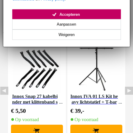
Accepteren
Aanpassen
Accessoires (9)
Weigeren
Innox Snap 27 kabelbi
Innox IVA 01 LS Kit he
I
nder met klittenband s
avy lichtstatief + T-bar
mal zwart (10 stuks)
€ 5,50
€ 39,-
€
Op voorraad
Op voorraad
+
+