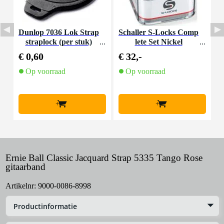
Dunlop 7036 Lok Strap
Schaller S-Locks Comp
B
straplock (per stuk)
lete Set Nickel
p
€ 0,60
€ 32,-
€
Op voorraad
Op voorraad
+
+
Ernie Ball Classic Jacquard Strap 5335 Tango Rose
gitaarband
Artikelnr:
9000-0086-8998
Productinformatie