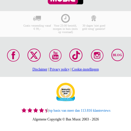
Gratis verzending vanaf
Voor 23:00 besteld,
30 dagen 'niet goed
€ 99,-
morgen in huis (mits
geld terug' garantie!
op voorraad)
BLOG
Disclaimer
|
Privacy policy
|
Cookie-instellingen
op basis van meer dan 113.816 klantreviews
Algemene Copyright © Bax Music 2003 - 2026