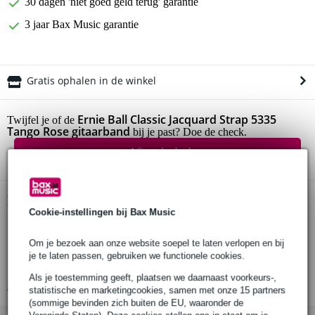
30 dagen 'niet goed geld terug' garantie
3 jaar Bax Music garantie
Gratis ophalen in de winkel
Ernie Ball Classic Jacquard Strap 5335
Twijfel je of de
Tango Rose gitaarband
bij je past? Doe de check.
Start de check
Productinformatie
Cookie-instellingen bij Bax Music
Ernie Ball gitaarband
Om je bezoek aan onze website soepel te laten verlopen en bij
serie: Classic Jacquard Straps
je te laten passen, gebruiken we functionele cookies.
materiaal: polypropyleen
Als je toestemming geeft, plaatsen we daarnaast voorkeurs-,
Bekijk alle productspecificaties
statistische en marketingcookies, samen met onze 15 partners
(sommige bevinden zich buiten de EU, waaronder de