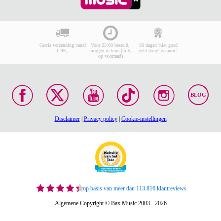
Gratis verzending vanaf
Voor 23:00 besteld,
30 dagen 'niet goed
€ 99,-
morgen in huis (mits
geld terug' garantie!
op voorraad)
BLOG
Disclaimer
|
Privacy policy
|
Cookie-instellingen
op basis van meer dan 113.816 klantreviews
Algemene Copyright © Bax Music 2003 - 2026