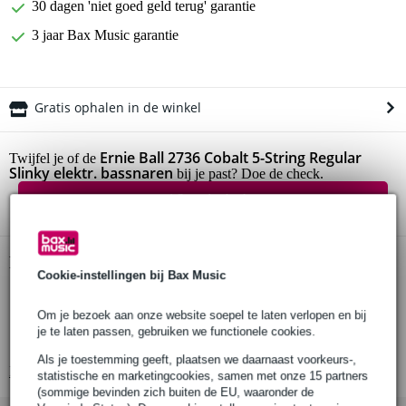
30 dagen 'niet goed geld terug' garantie
3 jaar Bax Music garantie
Gratis ophalen in de winkel
Ernie Ball 2736 Cobalt 5-String Regular
Twijfel je of de
Slinky elektr. bassnaren
bij je past? Doe de check.
Start de check
Productinformatie
Cookie-instellingen bij Bax Music
set van 5 snaren
Om je bezoek aan onze website soepel te laten verlopen en bij
voor: 5-snarige elektrische basgitaar
je te laten passen, gebruiken we functionele cookies.
Cobalt: helder, dynamisch, rijk, duurzaam
Als je toestemming geeft, plaatsen we daarnaast voorkeurs-,
Bekijk alle productspecificaties
statistische en marketingcookies, samen met onze 15 partners
(sommige bevinden zich buiten de EU, waaronder de