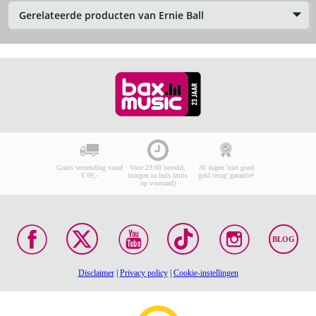
Gerelateerde producten van Ernie Ball
Gratis verzending vanaf
Voor 23:00 besteld,
30 dagen 'niet goed
€ 99,-
morgen in huis (mits
geld terug' garantie!
op voorraad)
BLOG
Disclaimer
|
Privacy policy
|
Cookie-instellingen