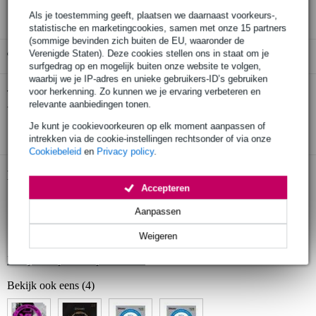
Als je toestemming geeft, plaatsen we daarnaast voorkeurs-,
statistische en marketingcookies, samen met onze 15 partners
(sommige bevinden zich buiten de EU, waaronder de
Verenigde Staten). Deze cookies stellen ons in staat om je
Gratis ophalen in de winkel
surfgedrag op en mogelijk buiten onze website te volgen,
waarbij we je IP-adres en unieke gebruikers-ID’s gebruiken
voor herkenning. Zo kunnen we je ervaring verbeteren en
Ernie Ball 3115 Slinky top heavy bottom 10
Twijfel je of de
- 52 snarenset
relevante aanbiedingen tonen.
bij je past? Doe de check.
Je kunt je cookievoorkeuren op elk moment aanpassen of
Start de check
intrekken via de cookie-instellingen rechtsonder of via onze
Cookiebeleid
en
Privacy policy
.
Productinformatie
Accepteren
set van 6 snaren
Aanpassen
geschikt voor: elektrische gitaar
Weigeren
speciale coating beschermt snaren en behoudt helder geluid
Bekijk alle productspecificaties
Bekijk ook eens (4)