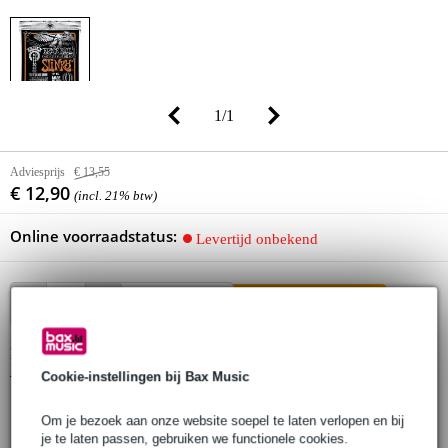
1
/
1
Adviesprijs
€ 13,55
€ 12,90
(incl. 21% btw)
Online voorraadstatus:
Levertijd onbekend
In winkelwagen
Dit product is wel (of gedeeltelijk) op voorraad in een van onze
Bax Music winkels
Cookie-instellingen bij Bax Music
30 dagen 'niet goed geld terug' garantie
Om je bezoek aan onze website soepel te laten verlopen en bij
je te laten passen, gebruiken we functionele cookies.
3 jaar Bax Music garantie