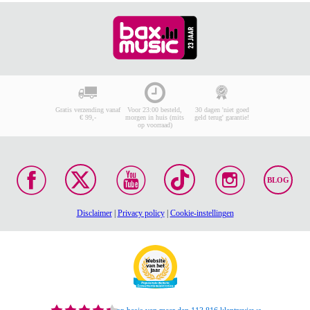
Gratis verzending vanaf
Voor 23:00 besteld,
30 dagen 'niet goed
€ 99,-
morgen in huis (mits
geld terug' garantie!
op voorraad)
BLOG
Disclaimer
|
Privacy policy
|
Cookie-instellingen