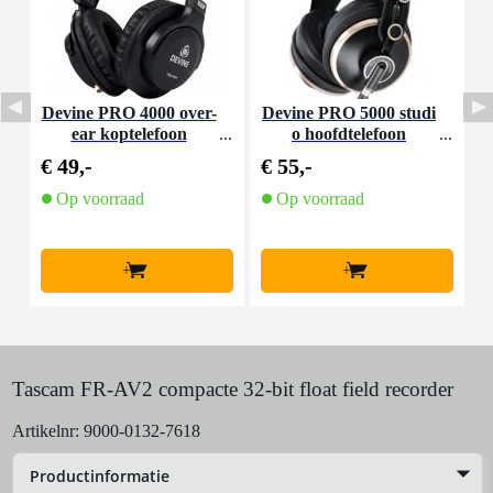
Devine PRO 4000 over-
Devine PRO 5000 studi
D
ear koptelefoon
o hoofdtelefoon
€ 49,-
€ 55,-
€
Op voorraad
Op voorraad
+
+
Tascam FR-AV2 compacte 32-bit float field recorder
Artikelnr:
9000-0132-7618
Productinformatie