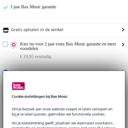
3 jaar Bax Music garantie
Gratis ophalen in de winkel
Kies nu voor 2 jaar extra Bax Music garantie en meer
voordelen
€ 19,95 eenmalig
%
Huur dit product
Productinformatie
Huur dit product al vanaf 29 euro per maand
Huur meerdere producten tegelijk: min. € 300,- en max.
Cookie-instellingen bij Bax Music
field recorder met 32-bit Float
€ 2.500,-
Gratis
voedingsbron: 3x AAA batterijen (alkaline, NiMH, lithium-ion),
thuisbezorgd of op te halen in de winkel
Om je bezoek aan onze website soepel te laten verlopen en
bus power of los verkrijgbare Tascam PS-P520U adapter
Al na 4 maanden maandelijks opzegbaar
bij je te laten passen, gebruiken we functionele cookies.
De mogelijkheid om je product(en) met korting te kopen
stroomverbruik: 3.8 W (maximaal)
Snelle vervanging door Bax Music bij een defect
Als je toestemming geeft, plaatsen we daarnaast voorkeurs-,
Bekijk alle productspecificaties