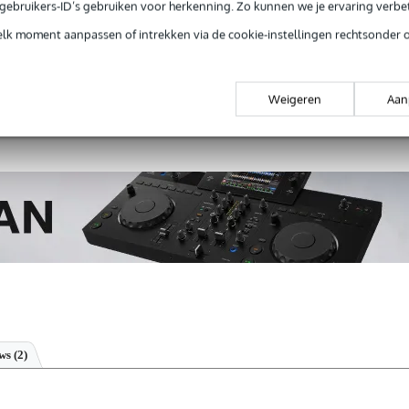
e gebruikers-ID’s gebruiken voor herkenning. Zo kunnen we je ervaring verb
Productinformatie
elk moment aanpassen of intrekken via de cookie-instellingen rechtsonder 
 99,-
3 jaar Bax Music garantie
Grati
ug' garantie
Laagste-prijs-garantie
Grati
Weigeren
Aan
ews
(2)