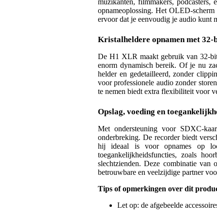
muzikanten, filmmakers, podcasters, 
opnameoplossing. Het OLED-scherm m
ervoor dat je eenvoudig je audio kunt 
Kristalheldere opnamen met 32-bi
De H1 XLR maakt gebruik van 32-bit 
enorm dynamisch bereik. Of je nu zach
helder en gedetailleerd, zonder clip
voor professionele audio zonder store
te nemen biedt extra flexibiliteit voor 
Opslag, voeding en toegankelijkh
Met ondersteuning voor SDXC-kaa
onderbreking. De recorder biedt vers
hij ideaal is voor opnames op l
toegankelijkheidsfuncties, zoals ho
slechtzienden. Deze combinatie van
betrouwbare en veelzijdige partner voo
Tips of opmerkingen over dit produ
Let op: de afgebeelde accessoire