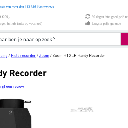
asis van meer dan 113.816 klantreviews
f € 99,-
30 dagen 'niet goed geld te
rgen in huis (mits op voorraad)
Laagste-prijs-garantie
rding
Field recorder
Zoom
Zoom H1 XLR Handy Recorder
/
/
/
y Recorder
rijf een review