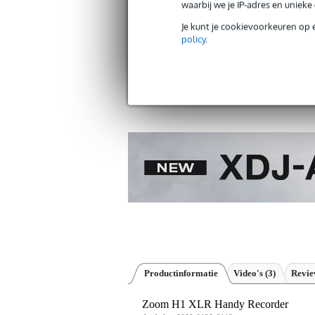
waarbij we je IP-adres en uniek
Je kunt je cookievoorkeuren op 
policy
.
Gratis verzending vanaf €
30 dagen 'niet goed geld ter
Productinformatie
Video's (3)
Revi
Zoom H1 XLR Handy Recorder