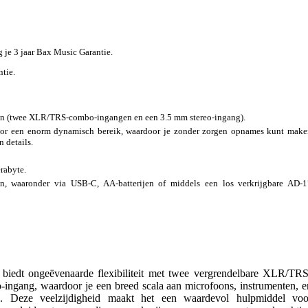
jg je 3 jaar Bax Music Garantie.
ntie.
en (twee XLR/TRS-combo-ingangen en een 3.5 mm stereo-ingang).
voor een enorm dynamisch bereik, waardoor je zonder zorgen opnames kunt mak
n details.
rabyte.
n, waaronder via USB-C, AA-batterijen of middels een los verkrijgbare AD-1
dt ongeëvenaarde flexibiliteit met twee vergrendelbare XLR/TRS
ingang, waardoor je een breed scala aan microfoons, instrumenten, e
. Deze veelzijdigheid maakt het een waardevol hulpmiddel voo