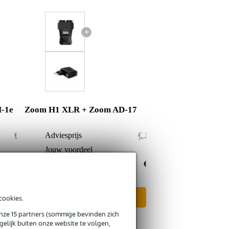
+
-1e
Zoom H1 XLR + Zoom AD-17
€ 195,-
Adviesprijs
€ 169,90
€ 2,-
Jouw voordeel
€ 0,90
€ 193,-
Nu als combinatie voor
€ 169,-
In mijn winkelwagen
cookies.
onze 15 partners (sommige bevinden zich
elijk buiten onze website te volgen,