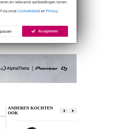
eteren en relevante aanbiedingen tonen.
of via onze
Cookiebeleid
en
Privacy
s retourneren
s CO2-neutrale verzending
Accepteren
passen
ANDEREN KOCHTEN
OOK