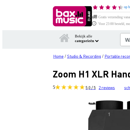
op b
Gratis verzending vana
Voor 23:00 besteld, mo
Bekijk alle
categorieën
Home
Studio & Recording
Portable reco
/
/
Zoom H1 XLR Hand
5
5,0 / 5
2
reviews
sch