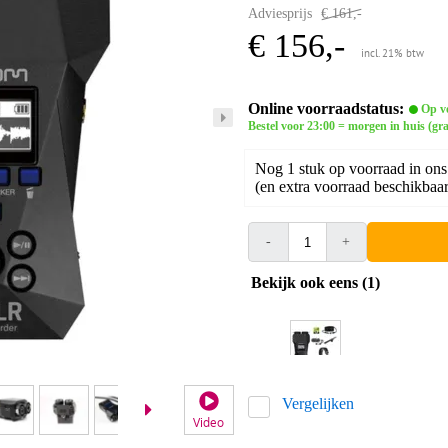
Adviesprijs
€ 161,-
€ 156,-
incl. 21% btw
Online voorraadstatus:
Op v
Bestel voor 23:00 = morgen in huis (gra
Nog 1 stuk op voorraad in ons
(en extra voorraad beschikbaar 
-
+
Bekijk ook eens (1)
Vergelijken
Video
Video 2
Vid