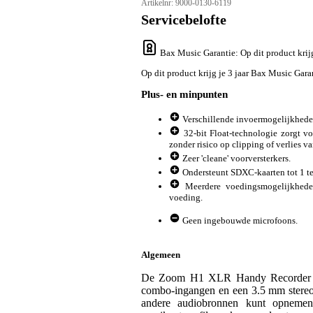
Artikelnr:
9000-0130-6119
Servicebelofte
Bax Music Garantie
: Op dit product kri
Op dit product krijg je 3 jaar Bax Music Gara
Plus- en minpunten
Verschillende invoermogelijkhed
32-bit Float-technologie zorgt 
zonder risico op clipping of verlies va
Zeer 'cleane' voorversterkers.
Ondersteunt SDXC-kaarten tot 1 te
Meerdere voedingsmogelijkhede
voeding.
Geen ingebouwde microfoons.
Algemeen
De Zoom H1 XLR Handy Recorder bie
combo-ingangen en een 3.5 mm stereo-
andere audiobronnen kunt opnemen