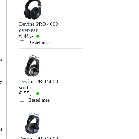
Devine PRO 4000
Zoom ZDM-1
over-ear
dynamische
€ 49,-
€ 79,-
koptelefoon
microfoon voor
podcasts,
Bestel mee
Bestel mee
broadcasts,
recording
en
Devine PRO 5000
7
studio
€ 55,-
hoofdtelefoon
Bestel mee
-
n
r
Devine PRO 3000