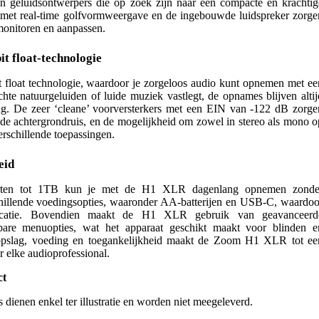
en geluidsontwerpers die op zoek zijn naar een compacte en krachtig
et real-time golfvormweergave en de ingebouwde luidspreker zorge
monitoren en aanpassen.
t float-technologie
float technologie, waardoor je zorgeloos audio kunt opnemen met ee
te natuurgeluiden of luide muziek vastlegt, de opnames blijven altij
ping. De zeer ‘cleane’ voorversterkers met een EIN van -122 dB zorge
nde achtergrondruis, en de mogelijkheid om zowel in stereo als mono o
verschillende toepassingen.
eid
rten tot 1TB kun je met de H1 XLR dagenlang opnemen zonde
chillende voedingsopties, waaronder AA-batterijen en USB-C, waardoo
ocatie. Bovendien maakt de H1 XLR gebruik van geavanceerd
orbare menuopties, wat het apparaat geschikt maakt voor blinden e
 opslag, voeding en toegankelijkheid maakt de Zoom H1 XLR tot ee
r elke audioprofessional.
ct
s dienen enkel ter illustratie en worden niet meegeleverd.