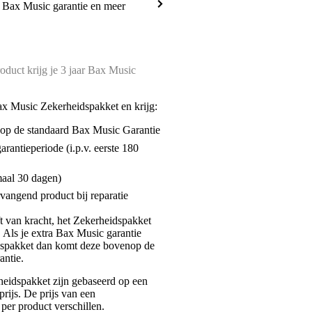
a Bax Music garantie en meer
oduct krijg je 3 jaar Bax Music
ax Music Zekerheidspakket en krijg:
enop de standaard Bax Music Garantie
garantieperiode (i.p.v. eerste 180
maal 30 dagen)
vangend product bij reparatie
jft van kracht, het Zekerheidspakket
. Als je extra Bax Music garantie
dspakket dan komt deze bovenop de
antie.
eidspakket zijn gebaseerd op een
rijs. De prijs van een
per product verschillen.