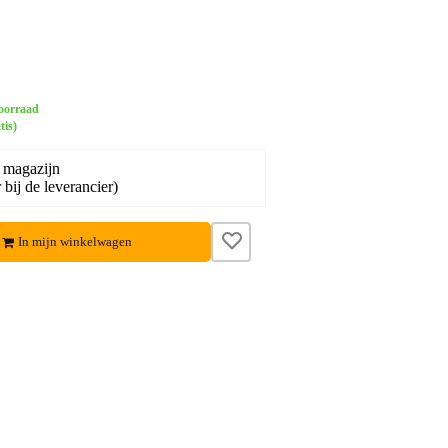
oorraad
tis)
 magazijn
bij de leverancier)
In mijn winkelwagen
eo 3