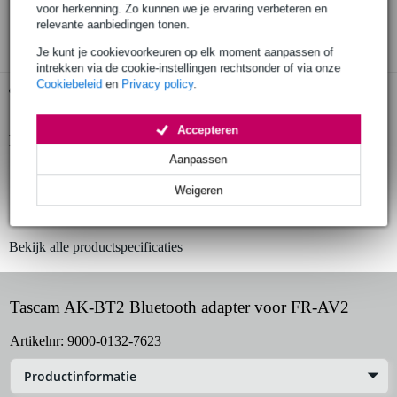
voor herkenning. Zo kunnen we je ervaring verbeteren en
3 jaar Bax Music garantie
relevante aanbiedingen tonen.
Je kunt je cookievoorkeuren op elk moment aanpassen of
intrekken via de cookie-instellingen rechtsonder of via onze
Cookiebeleid
en
Privacy policy
.
Gratis ophalen in de winkel
Accepteren
Productinformatie
Aanpassen
Bluetooth adapter voor FR-AV2
Weigeren
versie 5.0
maximale afstand transmissie: 10 m
Bekijk alle productspecificaties
Tascam AK-BT2 Bluetooth adapter voor FR-AV2
Artikelnr:
9000-0132-7623
Productinformatie