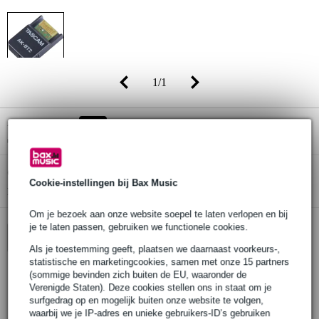
1
/
1
Adviesprijs
€ 67,-
-18%
€ 55,-
(incl. 21% btw)
Online voorraadstatus:
Op voorraad
Cookie-instellingen bij Bax Music
Nog 1 stuk op voorraad in ons magazijn
Om je bezoek aan onze website soepel te laten verlopen en bij
je te laten passen, gebruiken we functionele cookies.
In winkelwagen
Als je toestemming geeft, plaatsen we daarnaast voorkeurs-,
statistische en marketingcookies, samen met onze 15 partners
(sommige bevinden zich buiten de EU, waaronder de
Verenigde Staten). Deze cookies stellen ons in staat om je
Bestel voor 23:00 = zaterdag in huis
surfgedrag op en mogelijk buiten onze website te volgen,
30 dagen 'niet goed geld terug' garantie
waarbij we je IP-adres en unieke gebruikers-ID’s gebruiken