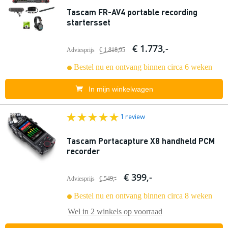
Tascam FR-AV4 portable recording
startersset
€ 1.773,-
Adviesprijs
€ 1.818,95
Bestel nu en ontvang binnen circa 6 weken
In mijn winkelwagen
1 review
Tascam Portacapture X8 handheld PCM
recorder
€ 399,-
Adviesprijs
€ 549,-
Bestel nu en ontvang binnen circa 8 weken
Wel in
2 winkels
op voorraad