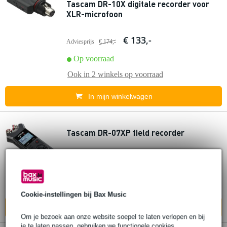
Tascam DR-10X digitale recorder voor
XLR-microfoon
€ 133,-
Adviesprijs
€ 174,-
Op voorraad
Ook in
2 winkels
op voorraad
In mijn winkelwagen
Tascam DR-07XP field recorder
€ 155,-
Adviesprijs
€ 179,-
Bestel nu en ontvang binnen circa 5
werkdagen
Cookie-instellingen bij Bax Music
In mijn winkelwagen
Om je bezoek aan onze website soepel te laten verlopen en bij
je te laten passen, gebruiken we functionele cookies.