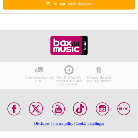
In mijn winkelwagen
Gratis verzending vanaf
Voor 23:00 besteld,
30 dagen 'niet goed
€ 99,-
morgen in huis (mits
geld terug' garantie!
op voorraad)
BLOG
Disclaimer
|
Privacy policy
|
Cookie-instellingen