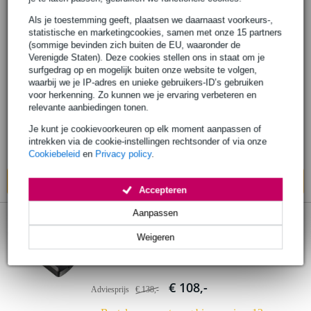
2 reviews
Als je toestemming geeft, plaatsen we daarnaast voorkeurs-,
statistische en marketingcookies, samen met onze 15 partners
Tascam Portacapture X6 handheld PCM
(sommige bevinden zich buiten de EU, waaronder de
recorder
Verenigde Staten). Deze cookies stellen ons in staat om je
surfgedrag op en mogelijk buiten onze website te volgen,
waarbij we je IP-adres en unieke gebruikers-ID’s gebruiken
€ 298,-
voor herkenning. Zo kunnen we je ervaring verbeteren en
Adviesprijs
€ 412,-
relevante aanbiedingen tonen.
Bestel nu en ontvang binnen circa 11
Je kunt je cookievoorkeuren op elk moment aanpassen of
werkdagen
intrekken via de cookie-instellingen rechtsonder of via onze
Wel in
1 winkel
op voorraad
Cookiebeleid
en
Privacy policy
.
In mijn winkelwagen
Accepteren
Aanpassen
2 reviews
Weigeren
Tascam DR-05XP field recorder
€ 108,-
Adviesprijs
€ 138,-