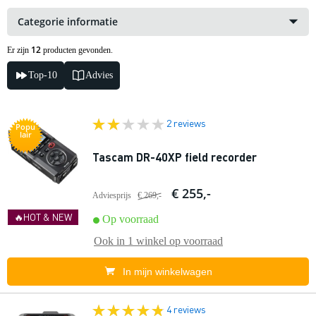
Categorie informatie
12
Er zijn
producten gevonden.
Top-10
Advies
2 reviews
Popu
lair
Tascam DR-40XP field recorder
€ 255,-
Adviesprijs
€ 269,-
🔥HOT & NEW
Op voorraad
Ook in
1 winkel
op voorraad
In mijn winkelwagen
4 reviews