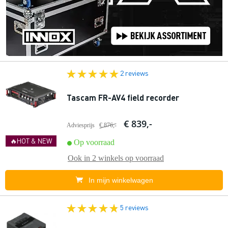
2 reviews
Tascam FR-AV4 field recorder
€ 839,-
Adviesprijs
€ 876,-
🔥HOT & NEW
Op voorraad
Ook in
2 winkels
op voorraad
In mijn winkelwagen
5 reviews