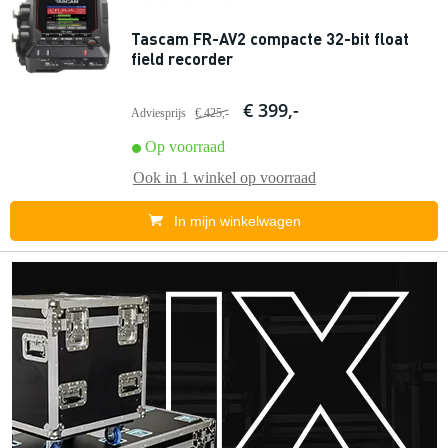
Tascam FR-AV2 compacte 32-bit float
field recorder
€ 399,-
Adviesprijs
€ 425,-
Op voorraad
Ook in
1 winkel
op voorraad
In mijn winkelwagen