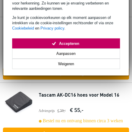
voor herkenning. Zo kunnen we je ervaring verbeteren en
relevante aanbiedingen tonen.
Je kunt je cookievoorkeuren op elk moment aanpassen of
intrekken via de cookie-instellingen rechtsonder of via onze
Tascam AK-DC2400 hoes voor Model
Cookiebeleid
en
Privacy policy
.
2400
Accepteren
€ 85,-
Adviesprijs
€ 89,-
Aanpassen
Bestel nu en ontvang binnen circa 3 weken
Weigeren
In mijn winkelwagen
Tascam AK-DC16 hoes voor Model 16
€ 55,-
Adviesprijs
€ 59,-
Bestel nu en ontvang binnen circa 3 weken