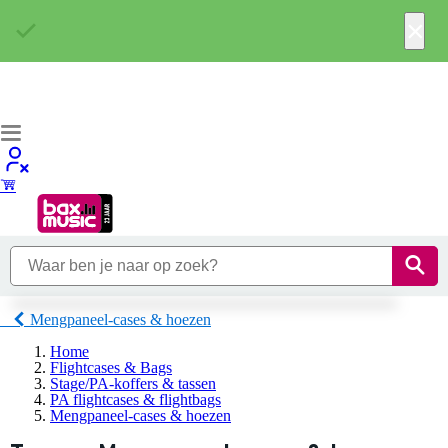
×
Mengpaneel-cases & hoezen
Home
Flightcases & Bags
Stage/PA-koffers & tassen
PA flightcases & flightbags
Mengpaneel-cases & hoezen