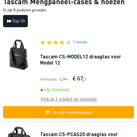
Tascam Mengpaneel-cases & hoezen
5
Er zijn
producten gevonden.
Top-10
1 review
Tascam CS-MODEL12 draagtas voor
Model 12
€ 67,-
Adviesprijs
€ 74,-
Op voorraad
Ook in
1 winkel
op voorraad
In mijn winkelwagen
Tascam CS-PCAS20 draagtas voor