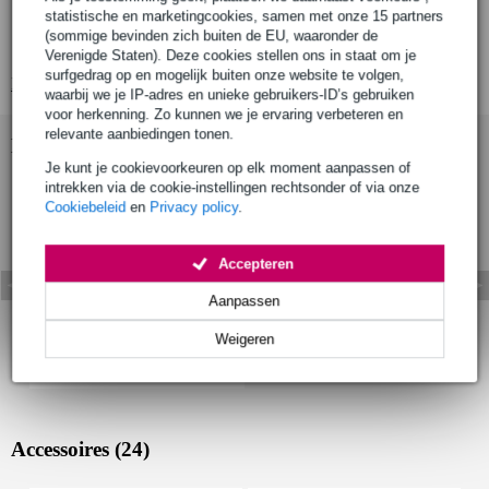
statistische en marketingcookies, samen met onze 15 partners
2x RCA (ongebalanceerd) uitgangen
(sommige bevinden zich buiten de EU, waaronder de
sample rates: 44.1, 48, 88.2, 96, 176.4, 192 kHz
Verenigde Staten). Deze cookies stellen ons in staat om je
surfgedrag op en mogelijk buiten onze website te volgen,
Bekijk alle productspecificaties
waarbij we je IP-adres en unieke gebruikers-ID’s gebruiken
voor herkenning. Zo kunnen we je ervaring verbeteren en
relevante aanbiedingen tonen.
Bekijk ook eens (1)
Je kunt je cookievoorkeuren op elk moment aanpassen of
intrekken via de cookie-instellingen rechtsonder of via onze
Cookiebeleid
en
Privacy policy
.
Accepteren
Aanpassen
Weigeren
Accessoires (24)