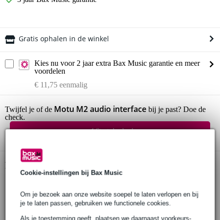
Gratis ophalen in de winkel
Kies nu voor 2 jaar extra Bax Music garantie en meer
voordelen
€ 11,75 eenmalig
Motu M2 audio interface
Twijfel je of de
bij je past? Doe de
check.
Start de check
Productinformatie
Cookie-instellingen bij Bax Music
audio interface
Om je bezoek aan onze website soepel te laten verlopen en bij
in- en uitgangen:
2x mic/line/Hi-Z combo XLR/TRS-ingangen
je te laten passen, gebruiken we functionele cookies.
2x gebalanceerde 6.35 mm TRS uitgangen
Als je toestemming geeft, plaatsen we daarnaast voorkeurs-,