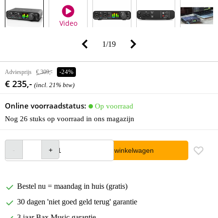
Video
1
/
19
Adviesprijs
€ 309,-
-24%
€ 235,-
(incl. 21% btw)
Online voorraadstatus:
Op voorraad
Nog 26 stuks op voorraad in ons magazijn
In winkelwagen
Bestel nu = maandag in huis (gratis)
30 dagen 'niet goed geld terug' garantie
3 jaar Bax Music garantie