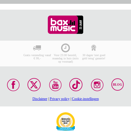
Gratis verzending vanaf
Voor 23:00 besteld,
30 dagen 'niet goed
€ 99,-
maandag in huis (mits
geld terug' garantie!
op voorraad)
BLOG
Disclaimer
|
Privacy policy
|
Cookie-instellingen