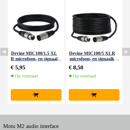
Devine MIC100/1.5 XL
Devine MIC100/5 XLR
D
R microfoon- en signaal
microfoon- en signaalk
kabel 1.5 meter
abel 5 meter
€ 5,95
€ 8,50
€
Op voorraad
Op voorraad
+
+
Motu M2 audio interface