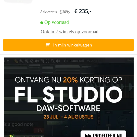
€ 235,-
Adviesprijs
€ 309,-
Op voorraad
Ook in
2 winkels
op voorraad
In mijn winkelwagen