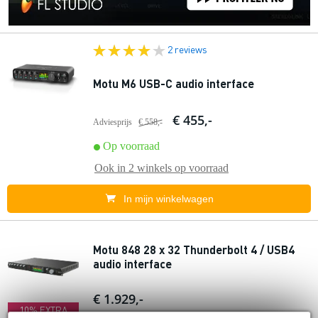
2 reviews
Motu M6 USB-C audio interface
€ 455,-
Adviesprijs
€ 558,-
Op voorraad
Ook in
2 winkels
op voorraad
In mijn winkelwagen
Motu 848 28 x 32 Thunderbolt 4 / USB4
audio interface
€ 1.929,-
10% EXTRA