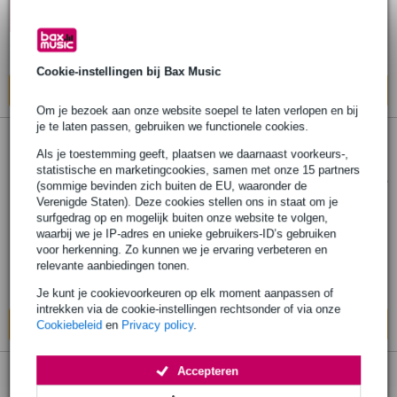
KORTING MET
Op voorraad
CODE: EXTRA10
Ook in
1 winkel
op voorraad
Cookie-instellingen bij Bax Music
In mijn winkelwagen
Om je bezoek aan onze website soepel te laten verlopen en bij
je te laten passen, gebruiken we functionele cookies.
7 reviews
Als je toestemming geeft, plaatsen we daarnaast voorkeurs-,
statistische en marketingcookies, samen met onze 15 partners
Motu UltraLite mk5 USB-C audio interface
(sommige bevinden zich buiten de EU, waaronder de
Verenigde Staten). Deze cookies stellen ons in staat om je
surfgedrag op en mogelijk buiten onze website te volgen,
€ 798,-
Adviesprijs
€ 869,-
waarbij we je IP-adres en unieke gebruikers-ID’s gebruiken
voor herkenning. Zo kunnen we je ervaring verbeteren en
Op voorraad
relevante aanbiedingen tonen.
Ook in
1 winkel
op voorraad
Je kunt je cookievoorkeuren op elk moment aanpassen of
intrekken via de cookie-instellingen rechtsonder of via onze
In mijn winkelwagen
Cookiebeleid
en
Privacy policy
.
1 review
Accepteren