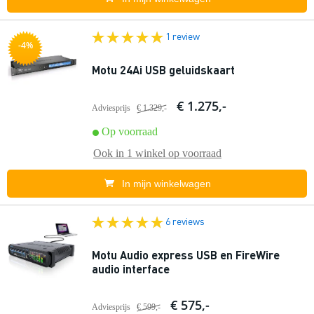
1 review
-4%
Motu 24Ai USB geluidskaart
€ 1.275,-
Adviesprijs
€ 1.329,-
Op voorraad
Ook in
1 winkel
op voorraad
In mijn winkelwagen
6 reviews
Motu Audio express USB en FireWire
audio interface
€ 575,-
Adviesprijs
€ 599,-