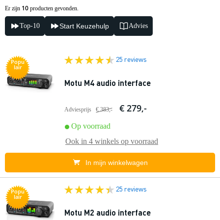
10
Er zijn
producten gevonden.
Top-10
Start Keuzehulp
Advies
25 reviews
Popu
lair
Motu M4 audio interface
€ 279,-
Adviesprijs
€ 383,-
Op voorraad
Ook in
4 winkels
op voorraad
In mijn winkelwagen
25 reviews
Popu
lair
Motu M2 audio interface