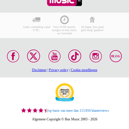
Gratis verzending vanaf
Voor 23:00 besteld,
30 dagen 'niet goed
€ 99,-
morgen in huis (mits
geld terug' garantie!
op voorraad)
BLOG
Disclaimer
|
Privacy policy
|
Cookie-instellingen
op basis van meer dan 113.816 klantreviews
Algemene Copyright © Bax Music 2003 - 2026