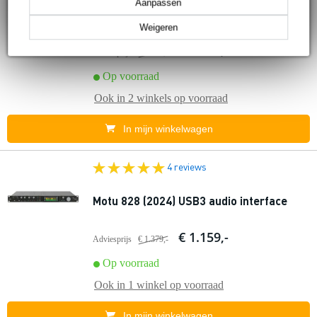
Aanpassen
Motu 16A (2025) audio interface
Weigeren
€ 1.783,-
Adviesprijs
€ 1.810,-
Op voorraad
Ook in
2 winkels
op voorraad
In mijn winkelwagen
4 reviews
Motu 828 (2024) USB3 audio interface
€ 1.159,-
Adviesprijs
€ 1.379,-
Op voorraad
Ook in
1 winkel
op voorraad
In mijn winkelwagen