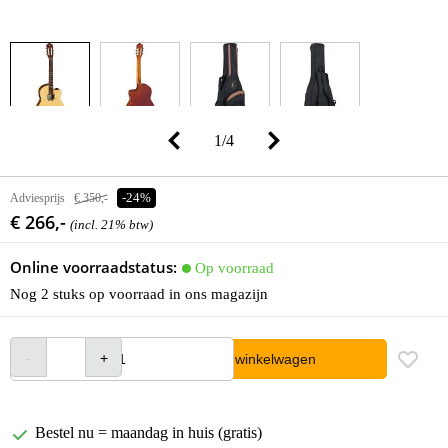
1
/
4
Adviesprijs
€ 350,-
-24%
€ 266,-
(incl. 21% btw)
Online voorraadstatus:
Op voorraad
Nog 2 stuks op voorraad in ons magazijn
In winkelwagen
Bestel nu = maandag in huis (gratis)