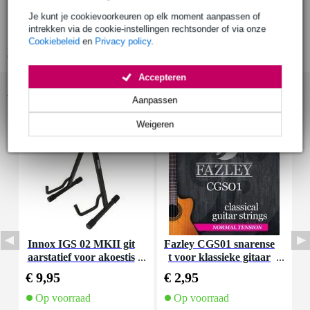
binding: meerlaags
Je kunt je cookievoorkeuren op elk moment aanpassen of
intrekken via de cookie-instellingen rechtsonder of via onze
materiaal hals: mahonie (mahogany)
Cookiebeleid
en
Privacy policy
.
Bekijk alle productspecificaties
Accepteren
Accessoires (25)
Aanpassen
Weigeren
Innox IGS 02 MKII git
Fazley CGS01 snarense
F
aarstatief voor akoestis
t voor klassieke gitaar
che gitaar
(normal tension)
€ 9,95
€ 2,95
€
Op voorraad
Op voorraad