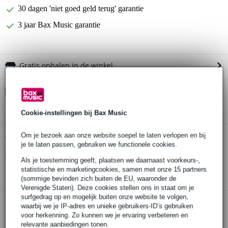
30 dagen 'niet goed geld terug' garantie
3 jaar Bax Music garantie
Gratis ophalen in de winkel
Kies nu voor 2 jaar extra Bax Music garantie en meer
voordelen
Cookie-instellingen bij Bax Music
€ 13,30 eenmalig
Om je bezoek aan onze website soepel te laten verlopen en bij
Ortega Family Series RCE125SN elektrisch-
Twijfel je of de
je te laten passen, gebruiken we functionele cookies.
akoestische klassieke gitaar naturel met gigbag
bij je
past? Doe de check.
Als je toestemming geeft, plaatsen we daarnaast voorkeurs-,
statistische en marketingcookies, samen met onze 15 partners
Start de check
(sommige bevinden zich buiten de EU, waaronder de
Verenigde Staten). Deze cookies stellen ons in staat om je
surfgedrag op en mogelijk buiten onze website te volgen,
Productinformatie
waarbij we je IP-adres en unieke gebruikers-ID’s gebruiken
voor herkenning. Zo kunnen we je ervaring verbeteren en
afwerking: zijdeglans
relevante aanbiedingen tonen.