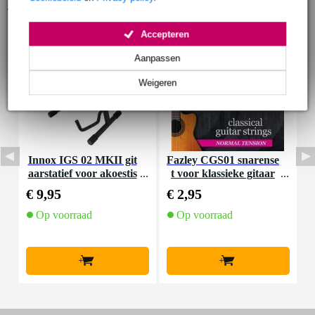
Accessoires (24)
Accepteren
Aanpassen
Weigeren
Innox IGS 02 MKII git
Fazley CGS01 snarense
F
aarstatief voor akoestis
t voor klassieke gitaar
che gitaar
(normal tension)
€ 9,95
€ 2,95
€
Op voorraad
Op voorraad
+
+