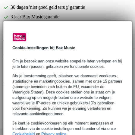
30 dagen 'niet goed geld terug' garantie
3 jaar Bax Music garantie
Gratis ophalen in de winkel
Cookie-instellingen bij Bax Music
Kies nu voor 2 jaar extra Bax Music garantie en meer
voordelen
Om je bezoek aan onze website soepel te laten verlopen en bij
je te laten passen, gebruiken we functionele cookies.
€ 11,- eenmalig
Als je toestemming geeft, plaatsen we daarnaast voorkeurs-,
statistische en marketingcookies, samen met onze 15 partners
Productinformatie
(sommige bevinden zich buiten de EU, waaronder de
Verenigde Staten). Deze cookies stellen ons in staat om je
afwerking: zijdeglans
surfgedrag op en mogelijk buiten onze website te volgen,
binding: meerlaags
waarbij we je IP-adres en unieke gebruikers-ID’s gebruiken
voor herkenning. Zo kunnen we je ervaring verbeteren en
materiaal hals: mahonie (mahogany)
relevante aanbiedingen tonen.
Bekijk alle productspecificaties
Je kunt je cookievoorkeuren op elk moment aanpassen of
intrekken via de cookie-instellingen rechtsonder of via onze
Cookiebeleid
en
Privacy policy
.