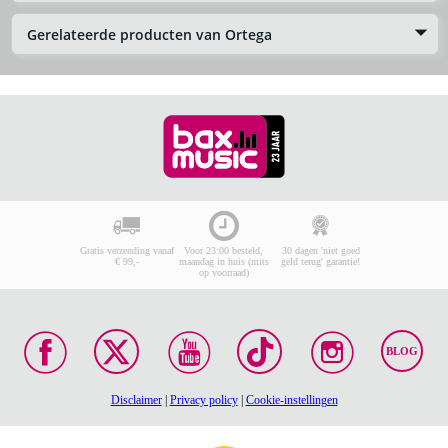
Gerelateerde producten van Ortega
Gratis verzending vanaf
Voor 23:00 besteld,
30 dagen 'niet goed
€ 99,-
maandag in huis (mits
geld terug' garantie!
op voorraad)
BLOG
Disclaimer
|
Privacy policy
|
Cookie-instellingen