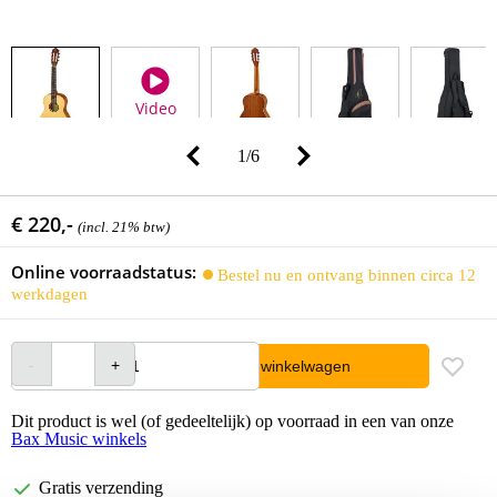
Video
1
/
6
€ 220,-
(incl. 21% btw)
Online voorraadstatus:
Bestel nu en ontvang binnen circa 12
werkdagen
In winkelwagen
Dit product is wel (of gedeeltelijk) op voorraad in een van onze
Bax Music winkels
Gratis verzending