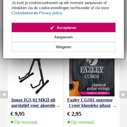
Je kunt je cookievoorkeuren op elk moment aanpassen of
Family Series
intrekken via de cookie-instellingen rechtsonder of via onze
formaat : 4/4
Cookiebeleid
en
Privacy policy
.
Bekijk alle productspecificaties
Accepteren
Accessoires (13)
Aanpassen
Weigeren
Innox IGS 02 MKII git
Fazley CGS01 snarense
I
aarstatief voor akoestis
t voor klassieke gitaar
che gitaar
(normal tension)
€ 9,95
€ 2,95
€
Op voorraad
Op voorraad