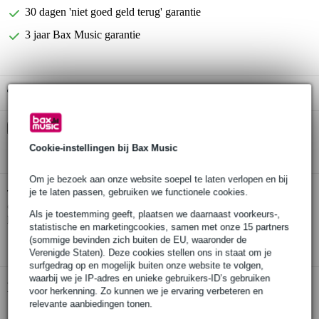
30 dagen 'niet goed geld terug' garantie
3 jaar Bax Music garantie
Gratis ophalen in de winkel
Kies nu voor 2 jaar extra Bax Music garantie en meer
voordelen
Cookie-instellingen bij Bax Music
€ 14,35 eenmalig
Om je bezoek aan onze website soepel te laten verlopen en bij
Ortega Family Series RCE125SN-SBK
je te laten passen, gebruiken we functionele cookies.
Twijfel je of de
elektrisch-akoestische klassieke gitaar met gigbag
bij je
Als je toestemming geeft, plaatsen we daarnaast voorkeurs-,
past? Doe de check.
statistische en marketingcookies, samen met onze 15 partners
Start de check
(sommige bevinden zich buiten de EU, waaronder de
Verenigde Staten). Deze cookies stellen ons in staat om je
surfgedrag op en mogelijk buiten onze website te volgen,
waarbij we je IP-adres en unieke gebruikers-ID’s gebruiken
Productinformatie
voor herkenning. Zo kunnen we je ervaring verbeteren en
relevante aanbiedingen tonen.
klassieke gitaar