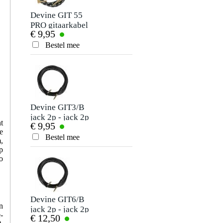
Devine GIT 55
Innox PB 01
PRO gitaarkabel
pedalboard
€ 9,95
€ 49,-
mono jack-jack
haaks 5.5 meter
Bestel mee
Bestel mee
Devine GIT3/B
Innox PBO 04
jack 2p - jack 2p
pedalboard met tas
t
€ 9,95
€ 55,-
haaks gitaarkabel 3
e
meter
Bestel mee
Bestel mee
,
p
o
Devine GIT6/B
Fazley SP-T
n
jack 2p - jack 2p
chromatische
-
€ 12,50
€ 49,-
haaks gitaarkabel 6
stagetuner +