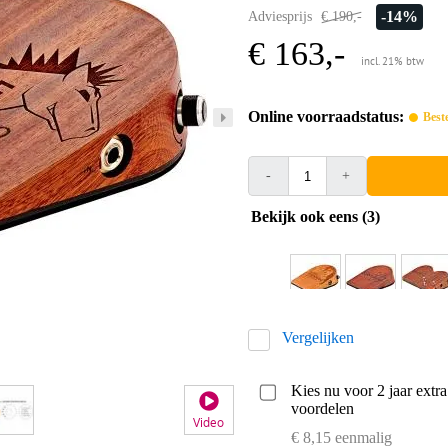
-14%
Adviesprijs
€ 190,-
€ 163,-
incl. 21% btw
Online voorraadstatus:
Best
-
+
Bekijk ook eens (3)
Vergelijken
Kies nu voor 2 jaar extr
voordelen
Video
€ 8,15 eenmalig