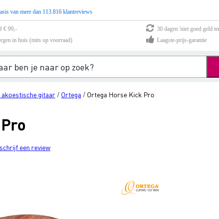
asis van meer dan 113.816 klantreviews
f € 99,-
30 dagen 'niet goed geld te
rgen in huis (mits op voorraad)
Laagste-prijs-garantie
 akoestische gitaar
Ortega
Ortega Horse Kick Pro
/
/
 Pro
schrijf een review