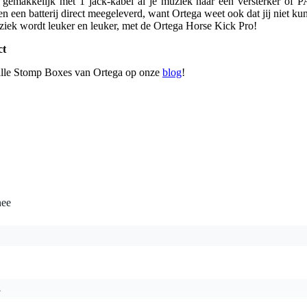
e gemakkelijk met 1 jack-kabel al je muziek naar een versterker of P
 een batterij direct meegeleverd, want Ortega weet ook dat jij niet kun
ziek wordt leuker en leuker, met de Ortega Horse Kick Pro!
ct
 alle Stomp Boxes van Ortega op onze
blog
!
nee
4