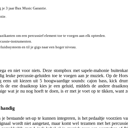
jg je 3 jaar Bax Music Garantie.
ntie.
ikanten om een ​​percussief element toe te voegen aan elk optreden.
rcussie-instrumenten.
eluidssysteem en til je gigs naar een hoger niveau.
ega en niet voor niets. Deze stompbox met sapele-mahonie buitenkan
dig leuke percussie-geluiden toe te voegen aan je muziek. Op de Hors
eens uit kiezen uit 5 hoogwaardige sounds: cajon bass, kick drum
ls de ene draaiknop kies je een geluid, middels de andere draaikno
ige wat je nu nog hoeft te doen, is er met je voet op te tikken, want z
 handig
e bestaande set-up te kunnen integreren, is het pedaaltje voorzien va
signaal wordt niet aangetast, maar komt wel tezamen met het percussie