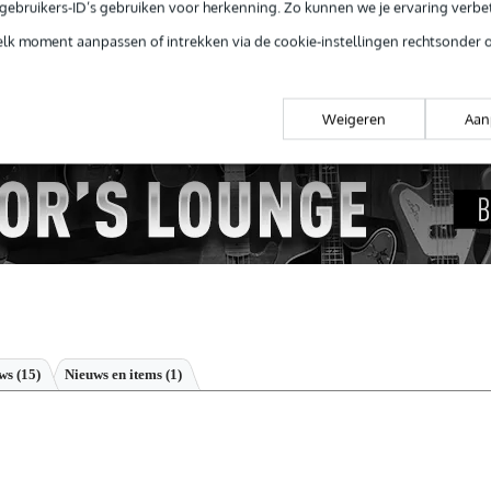
e gebruikers-ID’s gebruiken voor herkenning. Zo kunnen we je ervaring verb
 99,-
3 jaar Bax Music garantie
Grati
elk moment aanpassen of intrekken via de cookie-instellingen rechtsonder 
ug' garantie
Laagste-prijs-garantie
Grati
Weigeren
Aan
ews
(15)
Nieuws en items (1)