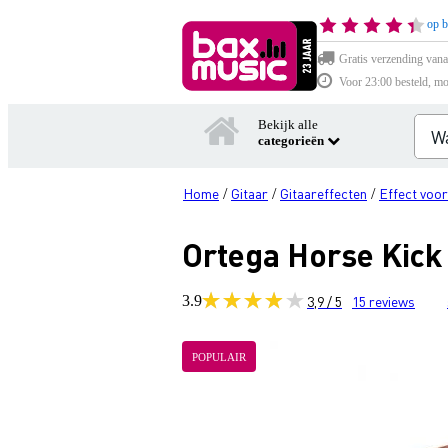
op b
Gratis verzending vana
Voor 23:00 besteld, mo
Bekijk alle
categorieën
Home
Gitaar
Gitaareffecten
Effect voor
/
/
/
Ortega Horse Kick
3.9
3,9 / 5
15
reviews
POPULAIR