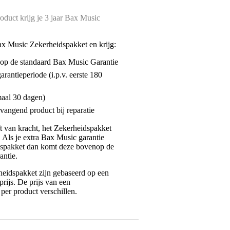
oduct krijg je 3 jaar Bax Music
ax Music Zekerheidspakket en krijg:
enop de standaard Bax Music Garantie
garantieperiode (i.p.v. eerste 180
maal 30 dagen)
vangend product bij reparatie
jft van kracht, het Zekerheidspakket
. Als je extra Bax Music garantie
dspakket dan komt deze bovenop de
antie.
eidspakket zijn gebaseerd op een
rijs. De prijs van een
per product verschillen.