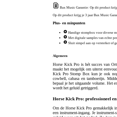
Bax Music Garantie
: Op dit product kri
Op dit product krijg je 3 jaar Bax Music Gara
Plus- en minpunten
Handige stompbox voor diverse muz
Met digitale samples van echte pe
Sluit simpel aan op versterker of g
Algemeen
Horse Kick Pro is hét succes van Ort
maakt het mogelijk om uiterst eenvou
Kick Pro Stomp Box kun je ook nog 
cowbell, cabasa en tamboerijn. Midde
bepaal je het uitgaande volume. Het en
wordt het geluid getriggerd.
Horse Kick Pro: professioneel en
Om de Horse Kick Pro gemakkelijk in j
een instrument-ingang. Je instrument-