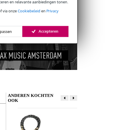
eteren en relevante aanbiedingen tonen.
s retourneren
of via onze
Cookiebeleid
en
Privacy
s CO2-neutrale verzending
Accepteren
passen
ANDEREN KOCHTEN
OOK