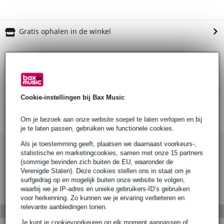
Gratis ophalen in de winkel
Productinformatie
type effect: expressie-pedaal
voor gebruik met de Ortega QUANTUMloop
Cookie-instellingen bij Bax Music
stijlvolle mahoniehouten behuizing
Bekijk alle productspecificaties
Om je bezoek aan onze website soepel te laten verlopen en bij
je te laten passen, gebruiken we functionele cookies.
Als je toestemming geeft, plaatsen we daarnaast voorkeurs-,
Bekijk ook eens (3)
statistische en marketingcookies, samen met onze 15 partners
(sommige bevinden zich buiten de EU, waaronder de
Verenigde Staten). Deze cookies stellen ons in staat om je
surfgedrag op en mogelijk buiten onze website te volgen,
waarbij we je IP-adres en unieke gebruikers-ID’s gebruiken
voor herkenning. Zo kunnen we je ervaring verbeteren en
relevante aanbiedingen tonen.
Je kunt je cookievoorkeuren op elk moment aanpassen of