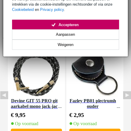
intrekken via de cookie-instellingen rechtsonder of via onze
Cookiebeleid
en
Privacy policy
.
Accepteren
Aanpassen
Accessoires (19)
Weigeren
Devine GIT 55 PRO git
Fazley PB01 plectrumh
D
aarkabel mono jack-jac
ouder
-
k haaks 5.5 meter
€ 9,95
€ 2,95
€
Op voorraad
Op voorraad