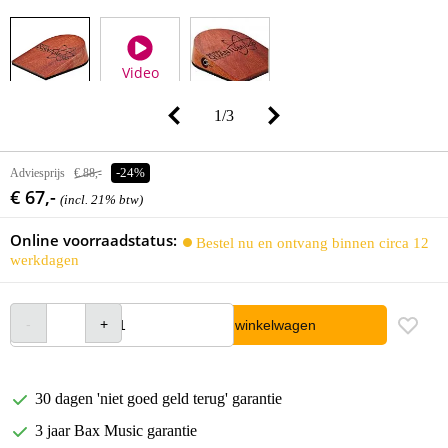
Video
1
/
3
Adviesprijs
€ 88,-
-24%
€ 67,-
(incl. 21% btw)
Online voorraadstatus:
Bestel nu en ontvang binnen circa 12
werkdagen
In winkelwagen
30 dagen 'niet goed geld terug' garantie
3 jaar Bax Music garantie