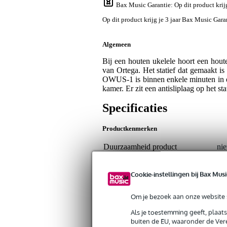
Bax Music Garantie
: Op dit product kri
Op dit product krijg je 3 jaar Bax Music Gara
Algemeen
Bij een houten ukelele hoort een hout
van Ortega. Het statief dat gemaakt i
OWUS-1 is binnen enkele minuten in elk
kamer. Er zit een antisliplaag op het st
Specificaties
Productkenmerken
Duurzaamheid product
nie
Gewicht en afmetingen inclusief verpakking
Cookie-instellingen bij Bax Musi
Gewicht
40
(incl. verpakking)
Om je bezoek aan onze website s
Afmeting
30,
(incl. verpakking)
Als je toestemming geeft, plaat
buiten de EU, waaronder de Vere
Productspecificaties