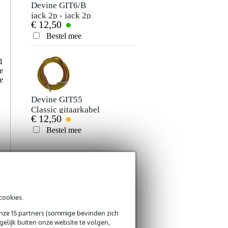
Devine GIT6/B
jack 2p - jack 2p
€ 12,50
haaks gitaarkabel 6
meter
Bestel mee
1
e
e
Devine GIT55
Classic gitaarkabel
€ 12,50
mono jack-jack
haaks 5.5 meter
Bestel mee
cookies.
onze 15 partners (sommige bevinden zich
elijk buiten onze website te volgen,