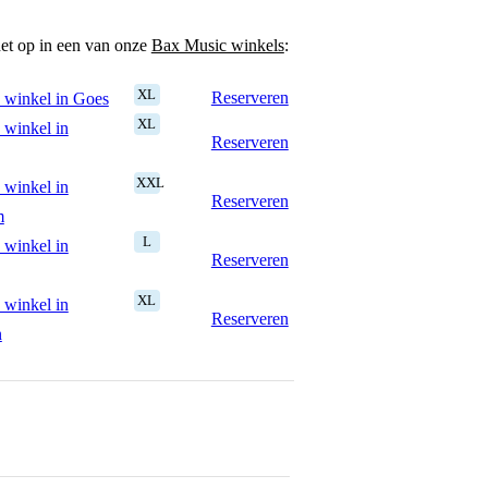
het op in een van onze
Bax Music winkels
:
XL
Reserveren
 winkel in Goes
XL
 winkel in
Reserveren
XXL
 winkel in
Reserveren
m
L
 winkel in
Reserveren
XL
 winkel in
Reserveren
n