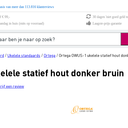
asis van meer dan 113.816 klantreviews
f € 99,-
30 dagen 'niet goed geld te
andag in huis (mits op voorraad)
Laagste-prijs-garantie
ard
Ukelele standaards
Ortega
Ortega OWUS-1 ukelele statief hout don
/
/
/
lele statief hout donker bruin
rijf een review