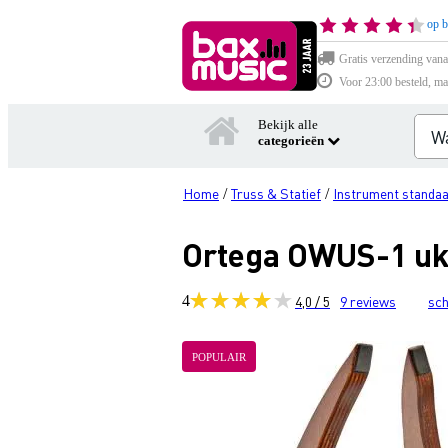
op b
Gratis verzending vana
Voor 23:00 besteld, ma
Bekijk alle
categorieën
Home
Truss & Statief
Instrument standa
/
/
Ortega OWUS-1 uke
4
4,0 / 5
9
reviews
sch
POPULAIR