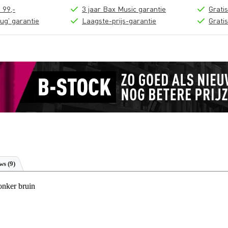
 99,-
3 jaar Bax Music garantie
Grati
ug' garantie
Laagste-prijs-garantie
Grati
ews
(9)
onker bruin