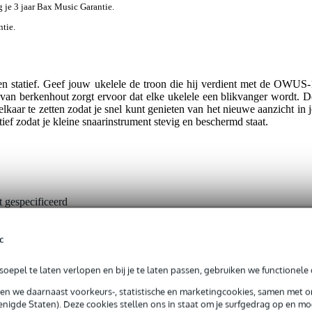
jg je 3 jaar Bax Music Garantie.
ntie.
en statief. Geef jouw ukelele de troon die hij verdient met de OWUS-
s van berkenhout zorgt ervoor dat elke ukelele een blikvanger wordt. D
aar te zetten zodat je snel kunt genieten van het nieuwe aanzicht in j
atief zodat je kleine snaarinstrument stevig en beschermd staat.
t gespecificeerd
c
5 gr
oepel te laten verlopen en bij je te laten passen, gebruiken we functionele 
0 x 29,0 x 2,5 cm
sen we daarnaast voorkeurs-, statistische en marketingcookies, samen met 
nigde Staten). Deze cookies stellen ons in staat om je surfgedrag op en mog