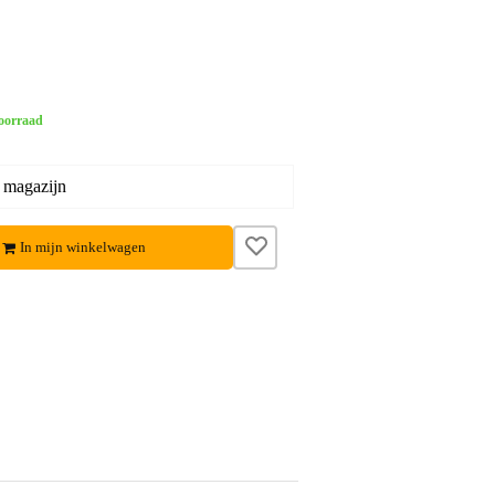
oorraad
 magazijn
In mijn winkelwagen