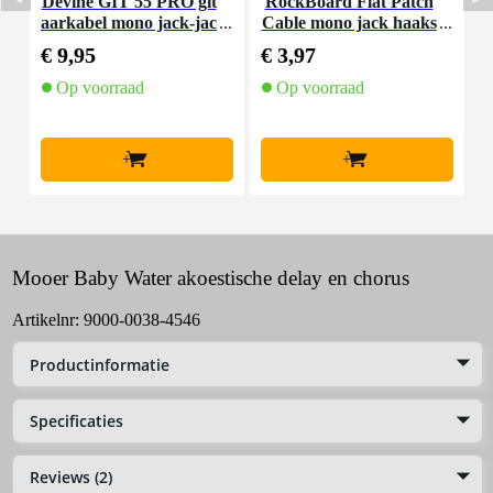
Devine GIT 55 PRO git
RockBoard Flat Patch
D
aarkabel mono jack-jac
Cable mono jack haaks
-
k haaks 5.5 meter
10 cm
€ 9,95
€ 3,97
€
Op voorraad
Op voorraad
+
+
Mooer Baby Water akoestische delay en chorus
Artikelnr:
9000-0038-4546
Productinformatie
Specificaties
Reviews (2)