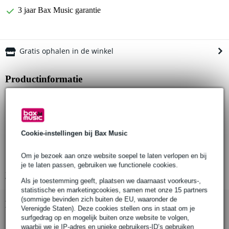
3 jaar Bax Music garantie
Gratis ophalen in de winkel
Productinformatie
Mooer Baby Water
delay en chorus effectpedaal voor akoestische gitaar
vijf effecten:
chorus
Cookie-instellingen bij Bax Music
tri-chorus
Om je bezoek aan onze website soepel te laten verlopen en bij
echo
je te laten passen, gebruiken we functionele cookies.
Bekijk alle productspecificaties
Als je toestemming geeft, plaatsen we daarnaast voorkeurs-,
statistische en marketingcookies, samen met onze 15 partners
(sommige bevinden zich buiten de EU, waaronder de
Bekijk ook eens (1)
Verenigde Staten). Deze cookies stellen ons in staat om je
surfgedrag op en mogelijk buiten onze website te volgen,
waarbij we je IP-adres en unieke gebruikers-ID’s gebruiken