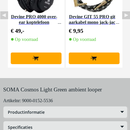
Devine PRO 4000 over-
Devine GIT 55 PRO git
ear koptelefoon
aarkabel mono jack-jac
C
k haaks 5.5 meter
€ 49,-
€ 9,95
€
Op voorraad
Op voorraad
+
+
SOMA Cosmos Light Green ambient looper
Artikelnr:
9000-0152-5536
Productinformatie
Specificaties