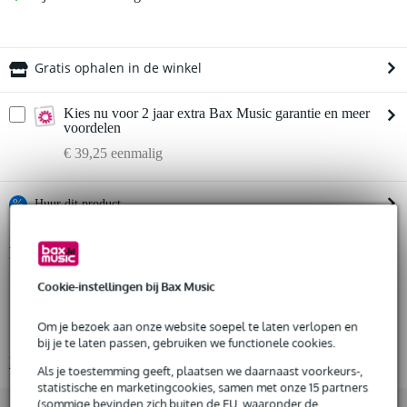
Gratis ophalen in de winkel
Kies nu voor 2 jaar extra Bax Music garantie en meer
voordelen
€ 39,25 eenmalig
%
Huur dit product
Productinformatie
Huur dit product al vanaf 56 euro per maand
Huur meerdere producten tegelijk: min. € 300,- en max.
drifting memory station / effectapparaat
Cookie-instellingen bij Bax Music
€ 2.500,-
Gratis
model: Cosmos
thuisbezorgd of op te halen in de winkel
Om je bezoek aan onze website soepel te laten verlopen en
Al na 4 maanden maandelijks opzegbaar
kleur: lichtgroen
bij je te laten passen, gebruiken we functionele cookies.
De mogelijkheid om je product(en) met korting te kopen
Bekijk alle productspecificaties
Snelle vervanging door Bax Music bij een defect
Als je toestemming geeft, plaatsen we daarnaast voorkeurs-,
statistische en marketingcookies, samen met onze 15 partners
(sommige bevinden zich buiten de EU, waaronder de