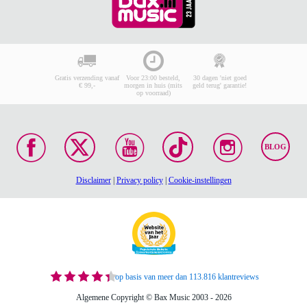
Gratis verzending vanaf
Voor 23:00 besteld,
30 dagen 'niet goed
€ 99,-
morgen in huis (mits
geld terug' garantie!
op voorraad)
BLOG
Disclaimer
|
Privacy policy
|
Cookie-instellingen
op basis van meer dan 113.816 klantreviews
Algemene Copyright © Bax Music 2003 - 2026