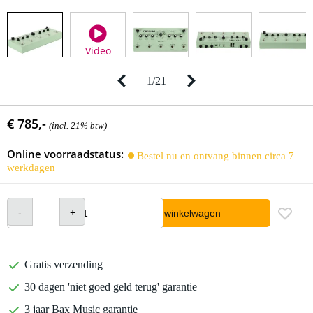
Video
1
/
21
€ 785,-
(incl. 21% btw)
Online voorraadstatus:
Bestel nu en ontvang binnen circa 7
werkdagen
In winkelwagen
Gratis verzending
30 dagen 'niet goed geld terug' garantie
3 jaar Bax Music garantie