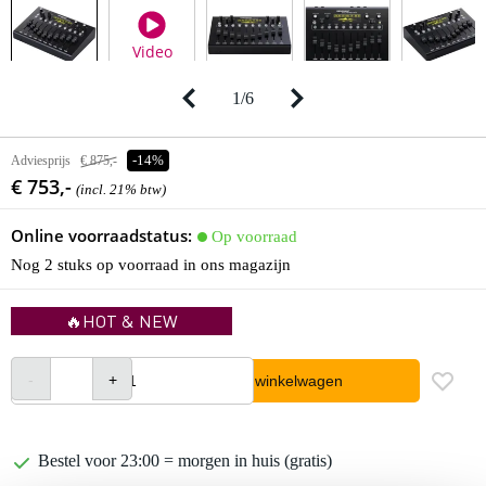
Video
1
/
6
Adviesprijs
€ 875,-
-14%
€ 753,-
(incl. 21% btw)
Online voorraadstatus:
Op voorraad
Nog 2 stuks op voorraad in ons magazijn
🔥HOT & NEW
In winkelwagen
Bestel voor 23:00 = morgen in huis (gratis)