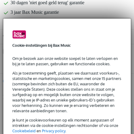
30 dagen 'niet goed geld terug' garantie
3 jaar Bax Music garantie
Gratis ophalen in de winkel
Cookie-instellingen bij Bax Music
Kies nu voor 2 jaar extra Bax Music garantie en meer
voordelen
Om je bezoek aan onze website soepel te laten verlopen en
bij je te laten passen, gebruiken we functionele cookies.
€ 37,65 eenmalig
Als je toestemming geeft, plaatsen we daarnaast voorkeurs-,
statistische en marketingcookies, samen met onze 15 partners
%
Huur dit product
(sommige bevinden zich buiten de EU, waaronder de
Verenigde Staten). Deze cookies stellen ons in staat om je
surfgedrag op en mogelijk buiten onze website te volgen,
Productinformatie
Huur dit product al vanaf 54 euro per maand
waarbij we je IP-adres en unieke gebruikers-ID’s gebruiken
Huur meerdere producten tegelijk: min. € 300,- en max.
voor herkenning. Zo kunnen we je ervaring verbeteren en
Erica Synths Resonant Filterbank
€ 2.500,-
relevante aanbiedingen tonen.
Gratis
10-band stereo analoge filters
thuisbezorgd of op te halen in de winkel
Je kunt je cookievoorkeuren op elk moment aanpassen of
Al na 4 maanden maandelijks opzegbaar
frequenties: 29 Hz, 61 Hz, 115 Hz, 218 Hz, 411 Hz, 777 Hz, 1.5
intrekken via de cookie-instellingen rechtsonder of via onze
De mogelijkheid om je product(en) met korting te kopen
kHz, 2.8 kHz, 5.2 kHz, 11 kHz
Cookiebeleid
en
Privacy policy
.
Snelle vervanging door Bax Music bij een defect