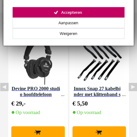
Bekijk alle productspecificaties
Accepteren
Huur dit product
Accessoires (58)
Aanpassen
Weigeren
Devine PRO 2000 studi
Innox Snap 27 kabelbi
D
o hoofdtelefoon
nder met klittenband s
mal zwart (10 stuks)
€ 29,-
€ 5,50
€
Op voorraad
Op voorraad
+
+