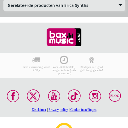
Gerelateerde producten van Erica Synths
Gratis verzending vanaf
Voor 23:00 besteld,
30 dagen 'niet goed
€ 99,-
morgen in huis (mits
geld terug' garantie!
op voorraad)
BLOG
Disclaimer
|
Privacy policy
|
Cookie-instellingen