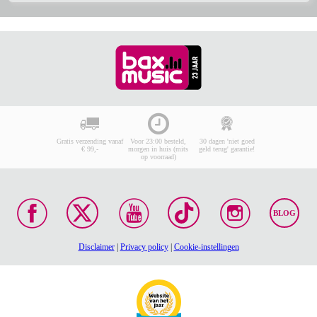
Gratis verzending vanaf
Voor 23:00 besteld,
30 dagen 'niet goed
€ 99,-
morgen in huis (mits
geld terug' garantie!
op voorraad)
BLOG
Disclaimer
|
Privacy policy
|
Cookie-instellingen