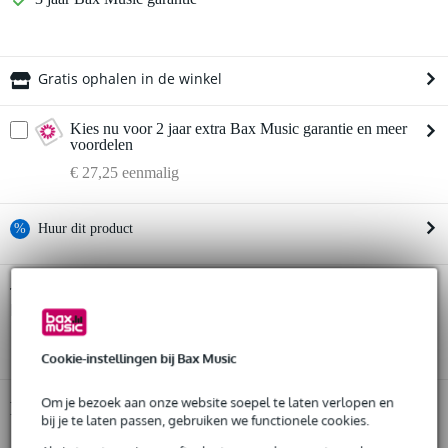
Gratis ophalen in de winkel
Kies nu voor 2 jaar extra Bax Music garantie en meer
voordelen
€ 27,25 eenmalig
%
Huur dit product
Huur dit product al vanaf 39 euro per maand
iCON P1-X/D4 Display Bundle USB MIDI
Twijfel je of de
DAW Controller
Huur meerdere producten tegelijk: min. € 300,- en max.
bij je past? Doe de check.
€ 2.500,-
Start de check
Gratis
thuisbezorgd of op te halen in de winkel
Cookie-instellingen bij Bax Music
Al na 4 maanden maandelijks opzegbaar
De mogelijkheid om je product(en) met korting te kopen
Om je bezoek aan onze website soepel te laten verlopen en
Snelle vervanging door Bax Music bij een defect
Productinformatie
bij je te laten passen, gebruiken we functionele cookies.
DAW controller extensie voor P1-M van iCON