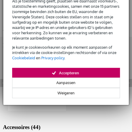
Als je toestemming geeft, plaatsen we daarnaast voorkeurs-,
Huur dit product
statistische en marketingcookies, samen met onze 15 partners
functioneert als een extender voor de iCON Pro Audio P1-M
MIDI DAW-controller
(sommige bevinden zich buiten de EU, waaronder de
Verenigde Staten). Deze cookies stellen ons in staat om je
8x aanraakgevoelige gemotoriseerde faders met 12-bits resolutie
surfgedrag op en mogelijk buiten onze website te volgen,
waarbij we je IP-adres en unieke gebruikers-ID’s gebruiken
Bekijk alle productspecificaties
voor herkenning. Zo kunnen we je ervaring verbeteren en
relevante aanbiedingen tonen.
Bekijk ook eens (1)
Je kunt je cookievoorkeuren op elk moment aanpassen of
intrekken via de cookie-instellingen rechtsonder of via onze
Cookiebeleid
en
Privacy policy
.
Accepteren
Aanpassen
Weigeren
Accessoires (44)