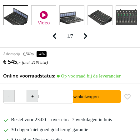
Video
1
/
7
Adviesprijs
€ 569,-
-4%
€ 545,-
(incl. 21% btw)
Online voorraadstatus:
Op voorraad bij de leverancier
In winkelwagen
Bestel voor 23:00 = over circa 7 werkdagen in huis
30 dagen 'niet goed geld terug' garantie
3 jaar Bax Music garantie