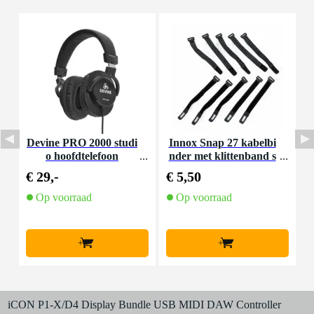
Devine PRO 2000 studi
Innox Snap 27 kabelbi
D
o hoofdtelefoon
nder met klittenband s
mal zwart (10 stuks)
€ 29,-
€ 5,50
€
Op voorraad
Op voorraad
+
+
iCON P1-X/D4 Display Bundle USB MIDI DAW Controller