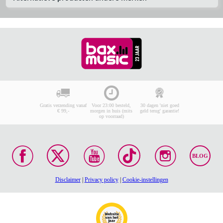
Gratis verzending vanaf
Voor 23:00 besteld,
30 dagen 'niet goed
€ 99,-
morgen in huis (mits
geld terug' garantie!
op voorraad)
BLOG
Disclaimer
|
Privacy policy
|
Cookie-instellingen