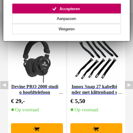
Bekijk alle productspecificaties
Accepteren
Aanpassen
Accessoires (47)
Weigeren
Devine PRO 2000 studi
Innox Snap 27 kabelbi
D
o hoofdtelefoon
nder met klittenband s
mal zwart (10 stuks)
€ 29,-
€ 5,50
€
Op voorraad
Op voorraad
+
+