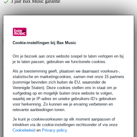
3 jaar Bax Music garantie
Gratis ophalen in de winkel
Kies nu voor 2 jaar extra Bax Music garantie en meer
Cookie-instellingen bij Bax Music
voordelen
€ 8,30 eenmalig
Om je bezoek aan onze website soepel te laten verlopen en bij
je te laten passen, gebruiken we functionele cookies.
Intech Studio Grid Series 3 PO16 Linear
Twijfel je of de
Als je toestemming geeft, plaatsen we daarnaast voorkeurs-,
modulaire MIDI-controller
bij je past? Doe de check.
statistische en marketingcookies, samen met onze 15 partners
(sommige bevinden zich buiten de EU, waaronder de
Start de check
Verenigde Staten). Deze cookies stellen ons in staat om je
surfgedrag op en mogelijk buiten onze website te volgen,
waarbij we je IP-adres en unieke gebruikers-ID’s gebruiken
Productinformatie
voor herkenning. Zo kunnen we je ervaring verbeteren en
relevante aanbiedingen tonen.
Intech Studio Grid Series 3 PO16 Linear
Je kunt je cookievoorkeuren op elk moment aanpassen of
modulaire MIDI-controller
intrekken via de cookie-instellingen rechtsonder of via onze
Cookiebeleid
en
Privacy policy
.
functionaliteit instelbaar en te scripten met LUA