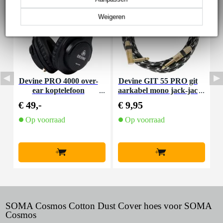
Weigeren
Devine PRO 4000 over-
Devine GIT 55 PRO git
ear koptelefoon
aarkabel mono jack-jac
C
k haaks 5.5 meter
€ 49,-
€ 9,95
€
Op voorraad
Op voorraad
+
+
SOMA Cosmos Cotton Dust Cover hoes voor SOMA
Cosmos