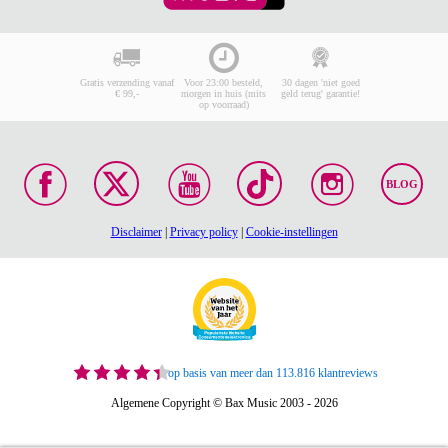
Gratis verzending vanaf
Voor 23:00 besteld,
30 dagen 'niet goed
€ 99,-
morgen in huis (mits
geld terug' garantie!
op voorraad)
BLOG
Disclaimer
|
Privacy policy
|
Cookie-instellingen
op basis van meer dan 113.816 klantreviews
Algemene Copyright © Bax Music 2003 - 2026