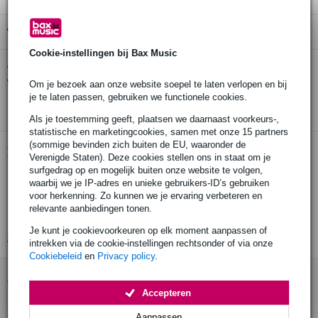
Gratis ophalen in de winkel
Cookie-instellingen bij Bax Music
SOMA Cosmos Cotton Dust Cover hoes
Twijfel je of de
voor SOMA Cosmos
bij je past? Doe de check.
Om je bezoek aan onze website soepel te laten verlopen en bij
je te laten passen, gebruiken we functionele cookies.
Start de check
Als je toestemming geeft, plaatsen we daarnaast voorkeurs-,
statistische en marketingcookies, samen met onze 15 partners
(sommige bevinden zich buiten de EU, waaronder de
Productinformatie
Verenigde Staten). Deze cookies stellen ons in staat om je
surfgedrag op en mogelijk buiten onze website te volgen,
stofhoes
waarbij we je IP-adres en unieke gebruikers-ID’s gebruiken
geschikt voor: SOMA Cosmos
voor herkenning. Zo kunnen we je ervaring verbeteren en
relevante aanbiedingen tonen.
materiaal: katoen
Je kunt je cookievoorkeuren op elk moment aanpassen of
Bekijk alle productspecificaties
intrekken via de cookie-instellingen rechtsonder of via onze
Cookiebeleid
en
Privacy policy
.
Accessoires (87)
Accepteren
Aanpassen