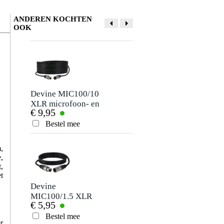
ANDEREN KOCHTEN
OOK
Devine MIC100/10
Innox CL 20
XLR microfoon- en
microfoonklem
€ 9,95
€ 3,50
signaalkabel 10
meter
Bestel mee
Bestel mee
,
,
,
t
Devine
Konig & Meyer
MIC100/1.5 XLR
27105 instapmodel
€ 5,95
€ 39,-
microfoon- en
microfoonstandaar
signaalkabel 1.5
zwart
Bestel mee
Bestel mee
r