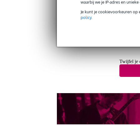
waarbij we je IP-adres en uniek
Je kunt je cookievoorkeuren op 
policy
.
Gratis verzending vanaf €
30 dagen 'niet goed geld ter
Twijfel je