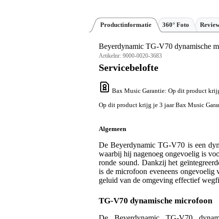
Productinformatie
360° Foto
Revie
Beyerdynamic TG-V70 dynamische m
Artikelnr:
9000-0020-3683
Servicebelofte
Bax Music Garantie
: Op dit product kri
Op dit product krijg je 3 jaar Bax Music Gara
Algemeen
De Beyerdynamic TG-V70 is een dynam
waarbij hij nagenoeg ongevoelig is voo
ronde sound. Dankzij het geïntegree
is de microfoon eveneens ongevoelig v
geluid van de omgeving effectief wegfi
TG-V70 dynamische microfoon
De Beyerdynamic TG-V70 dynamis