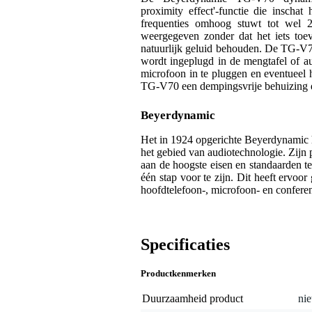
proximity effect'-functie die insch
frequenties omhoog stuwt tot wel 
weergegeven zonder dat het iets toev
natuurlijk geluid behouden. De TG-V70
wordt ingeplugd in de mengtafel of au
microfoon in te pluggen en eventueel he
TG-V70 een dempingsvrije behuizing di
Beyerdynamic
Het in 1924 opgerichte Beyerdynamic h
het gebied van audiotechnologie. Zijn
aan de hoogste eisen en standaarden t
één stap voor te zijn. Dit heeft ervoor
hoofdtelefoon-, microfoon- en confere
Specificaties
Productkenmerken
Duurzaamheid product
nie