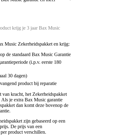
oduct krijg je 3 jaar Bax Music
ax Music Zekerheidspakket en krijg:
enop de standaard Bax Music Garantie
garantieperiode (i.p.v. eerste 180
maal 30 dagen)
vangend product bij reparatie
jft van kracht, het Zekerheidspakket
. Als je extra Bax Music garantie
dspakket dan komt deze bovenop de
antie.
eidspakket zijn gebaseerd op een
rijs. De prijs van een
per product verschillen.