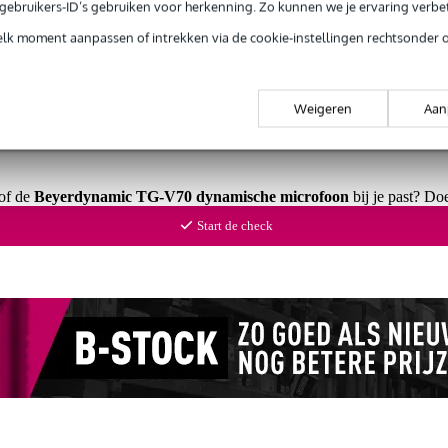
e gebruikers-ID’s gebruiken voor herkenning. Zo kunnen we je ervaring verb
Productinformatie
elk moment aanpassen of intrekken via de cookie-instellingen rechtsonder 
 99,-
3 jaar Bax Music garantie
Grati
Weigeren
Aan
ug' garantie
Laagste-prijs-garantie
Grati
 of de
Beyerdynamic TG-V70 dynamische microfoon
bij je past? Do
Start de check