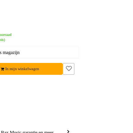
oorraad
tis)
s magazijn
In mijn winkelwagen
a Bax Music garantie en meer