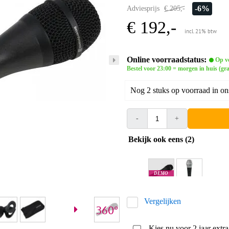
-6%
Adviesprijs
€ 205,-
€ 192,-
incl. 21% btw
Online voorraadstatus:
Op v
Bestel voor 23:00 = morgen in huis (gra
Nog 2 stuks op voorraad in on
-
+
Bekijk ook eens (2)
DEMO
Apeldoorn
Vergelijken
Kies nu voor 2 jaar extr