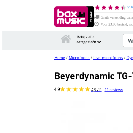
op b
Gratis verzending vana
Voor 23:00 besteld, mo
Bekijk alle
categorieën
Home
Microfoons
Live-microfoons
Dyn
/
/
/
Beyerdynamic TG-
4.9
4,9 / 5
11
reviews