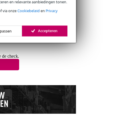
eteren en relevante aanbiedingen tonen.
of via onze
Cookiebeleid
en
Privacy
s retourneren
Accepteren
passen
s CO2-neutrale verzending
e de check.