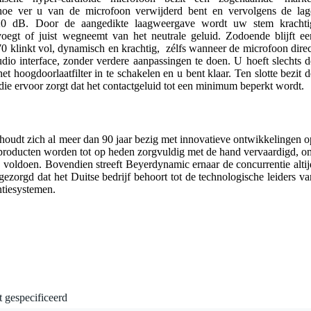
at hoe ver u van de microfoon verwijderd bent en vervolgens de lag
20 dB. Door de aangedikte laagweergave wordt uw stem krachti
oegt of juist wegneemt van het neutrale geluid. Zodoende blijft ee
 klinkt vol, dynamisch en krachtig, zélfs wanneer de microfoon direc
dio interface, zonder verdere aanpassingen te doen. U hoeft slechts d
t hoogdoorlaatfilter in te schakelen en u bent klaar. Ten slotte bezit d
e ervoor zorgt dat het contactgeluid tot een minimum beperkt wordt.
oudt zich al meer dan 90 jaar bezig met innovatieve ontwikkelingen o
 producten worden tot op heden zorgvuldig met de hand vervaardigd, o
e voldoen. Bovendien streeft Beyerdynamic ernaar de concurrentie altij
 gezorgd dat het Duitse bedrijf behoort tot de technologische leiders va
ntiesystemen.
t gespecificeerd