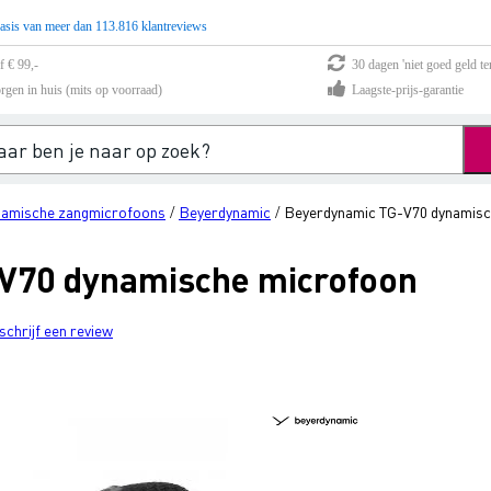
asis van meer dan 113.816 klantreviews
f € 99,-
30 dagen 'niet goed geld te
rgen in huis (mits op voorraad)
Laagste-prijs-garantie
amische zangmicrofoons
Beyerdynamic
Beyerdynamic TG-V70 dynamisc
/
/
V70 dynamische microfoon
schrijf een review