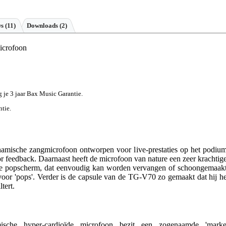
ws
(11)
Downloads (2)
icrofoon
jg je 3 jaar Bax Music Garantie.
ntie.
ische zangmicrofoon ontworpen voor live-prestaties op het podium
r feedback. Daarnaast heeft de microfoon van nature een zeer krachtige
rde popscherm, dat eenvoudig kan worden vervangen of schoongemaakt
oor 'pops'. Verder is de capsule van de TG-V70 zo gemaakt dat hij he
ltert.
che hyper-cardioïde microfoon bezit een zogenaamde 'marke