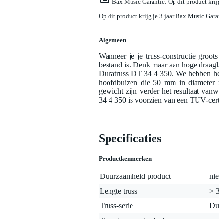
Bax Music Garantie
: Op dit product kri
Op dit product krijg je 3 jaar Bax Music Gara
Algemeen
Wanneer je je truss-constructie groot
bestand is. Denk maar aan hoge draaglas
Duratruss DT 34 4 350. We hebben het
hoofdbuizen die 50 mm in diameter 
gewicht zijn verder het resultaat va
34 4 350 is voorzien van een TUV-certi
Specificaties
Productkenmerken
Duurzaamheid product
nie
Lengte truss
> 3
Truss-serie
Du