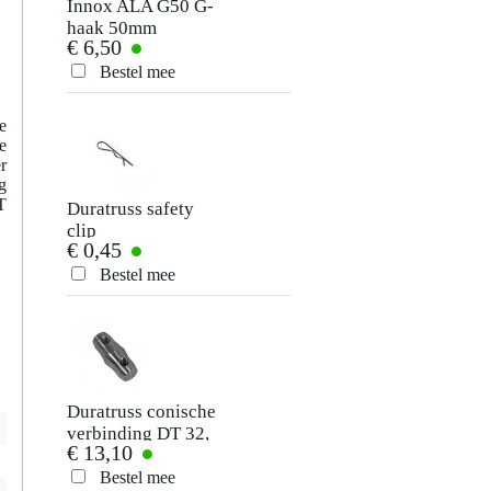
Er zijn nog geen reviews voor dit product.
Innox ALA G50 G-
Duratruss Spacer
haak 50mm
40 mm voor DT 32,
€ 6,50
€ 36,-
33 en 34
Je beoordeling
Bestel mee
Bestel mee
Je ervaring
e
e
r
g
T
Duratruss safety
Duratruss rond
clip
sluitingstuk
€ 0,45
€ 21,60
Bestel mee
Bestel mee
Verstuur
Duratruss conische
Duratruss DT 32-
verbinding DT 32,
33-34 Spacer 50
€ 13,10
€ 37,-
33 en 34
mm system
Bestel mee
Bestel mee