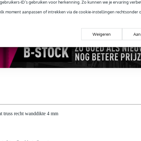
e gebruikers-ID’s gebruiken voor herkenning. Zo kunnen we je ervaring verb
 99,-
3 jaar Bax Music garantie
Grati
ug' garantie
Laagste-prijs-garantie
Grati
elk moment aanpassen of intrekken via de cookie-instellingen rechtsonder 
Weigeren
Aan
t truss recht wanddikte 4 mm