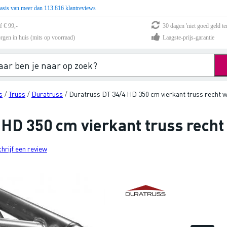
asis van meer dan 113.816 klantreviews
f € 99,-
30 dagen 'niet goed geld te
rgen in huis (mits op voorraad)
Laagste-prijs-garantie
s
Truss
Duratruss
Duratruss DT 34/4 HD 350 cm vierkant truss recht 
/
/
/
 HD 350 cm vierkant truss rech
chrijf een review