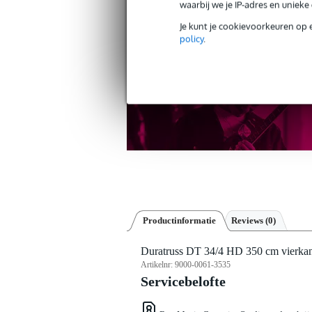
waarbij we je IP-adres en uniek
Gratis verzending vanaf €
30 dagen 'niet goed geld ter
Je kunt je cookievoorkeuren op 
policy
.
Productinformatie
Reviews
(0)
Duratruss DT 34/4 HD 350 cm vierkan
Artikelnr:
9000-0061-3535
Servicebelofte