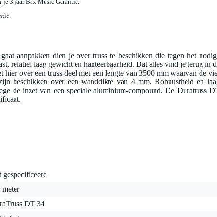
jg je 3 jaar Bax Music Garantie.
ntie.
s gaat aanpakken dien je over truss te beschikken die tegen het nodig
t, relatief laag gewicht en hanteerbaarheid. Dat alles vind je terug in d
 hier over een truss-deel met een lengte van 3500 mm waarvan de vie
zijn beschikken over een wanddikte van 4 mm. Robuustheid en laa
nwege de inzet van een speciale aluminium-compound. De Duratruss D
ficaat.
t gespecificeerd
 meter
raTruss DT 34