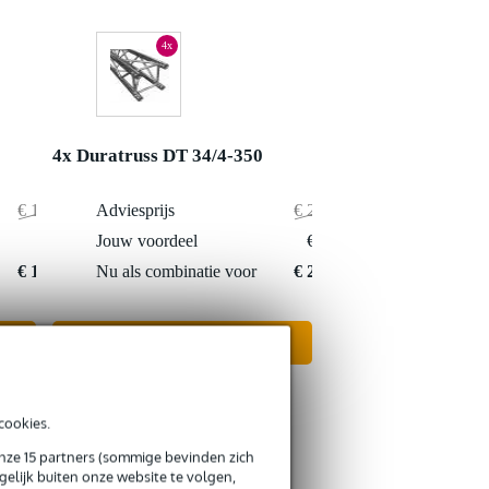
4x
4x Duratruss DT 34/4-350
€ 1.845,-
Adviesprijs
€ 2.460,-
€ 74,-
Jouw voordeel
€ 111,-
€ 1.771,-
Nu als combinatie voor
€ 2.349,-
In mijn winkelwagen
cookies.
onze 15 partners (sommige bevinden zich
elijk buiten onze website te volgen,