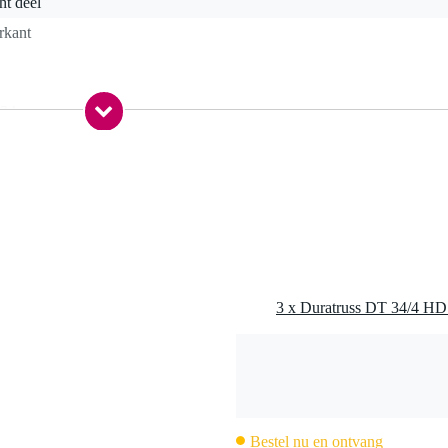
ht deel
rkant
,3 kg
0,0 x 35,0 x 35,0 cm
082 T6 (AlMgSi1)
mm
ngen, 8 stalen pinnen en 8 safety clips
Bestel nu en ontvang