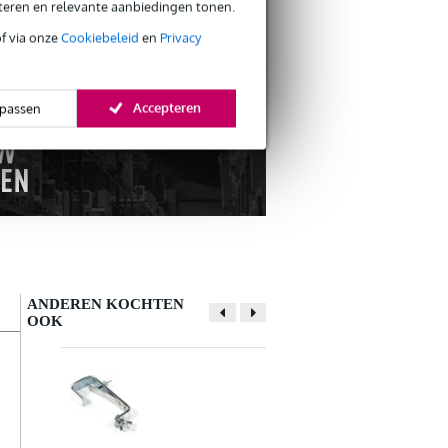
eteren en relevante aanbiedingen tonen.
s retourneren
s CO2-neutrale verzending
of via onze
Cookiebeleid
en
Privacy
Accepteren
passen
ANDEREN KOCHTEN
OOK
Schrijf zelf een review
Je naam