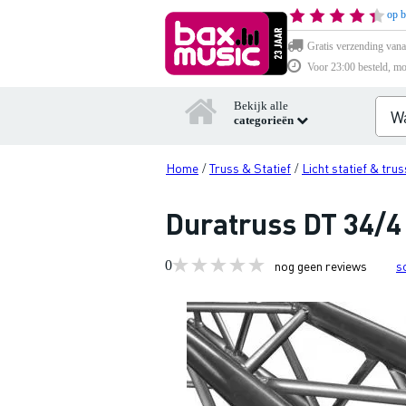
op b
Gratis verzending vana
Voor 23:00 besteld, mo
Bekijk alle
categorieën
Home
Truss & Statief
Licht statief & trus
/
/
Duratruss DT 34/4
0
nog geen reviews
s