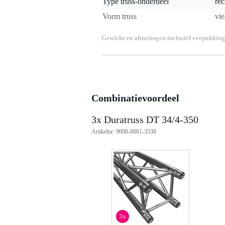
Type truss-onderdeel
rec
Vorm truss
vie
Gewicht en afmetingen inclusief verpakking
Gewicht
27
(incl. verpakking)
Afmeting
37
(incl. verpakking)
Productspecificaties
Combinatievoordeel
Duratruss DT 34 4 350
vierkant truss recht
3x Duratruss DT 34/4-350
TUV-gekeurd
Artikelnr: 9000-0061-3538
materiaal: aluminium EN-AW 6
hoofdbuis diameter: 50 mm
hoofdbuis wanddikte: 4 mm
tussenbuis diameter: 20 mm
tussenbuis wanddikte: 2 mm
afmetingen: 3500 x 290 x 290 
verbinding: conisch
meegeleverd: 4 conische verbindi
gewicht: 27.3 kg
3x