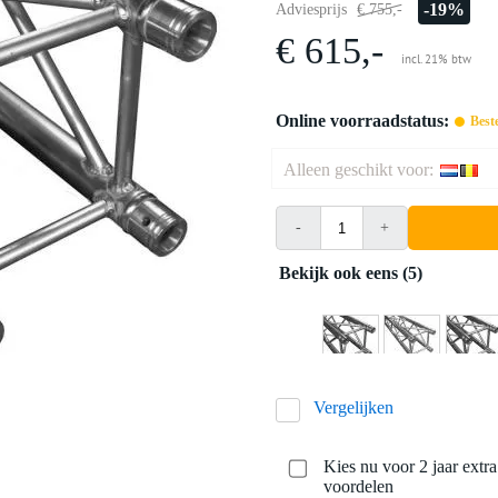
-19%
Adviesprijs
€ 755,-
€ 615,-
incl. 21% btw
Online voorraadstatus:
Best
Alleen geschikt voor:
-
+
Bekijk ook eens (5)
Vergelijken
Kies nu voor 2 jaar extr
voordelen