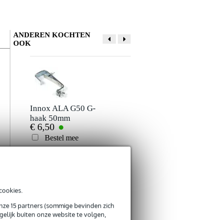
ANDEREN KOCHTEN
OOK
Schrijf zelf een review
Je naam
Er zijn nog geen reviews voor dit product.
Innox ALA G50 G-
Duratruss rond
haak 50mm
sluitingstuk
€ 6,50
€ 21,60
Je beoordeling
Bestel mee
Bestel mee
Je ervaring
e
n
-
cookies.
Duratruss safety
Duratruss DT 32-
onze 15 partners (sommige bevinden zich
clip
33-34 Spacer 50
elijk buiten onze website te volgen,
€ 0,45
€ 37,-
mm system