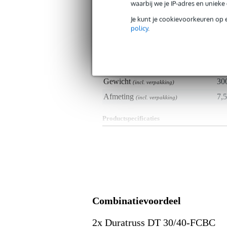
waarbij we je IP-adres en uniek
Productkenmerken
Je kunt je cookievoorkeuren op 
Duurzaamheid product
nie
policy
.
Type truss accessoire
ko
Gewicht en afmetingen inclusief verpakking
Gewicht
30
(incl. verpakking)
Afmeting
7,5
(incl. verpakking)
Productspecificaties
Duratruss DT 30 40 FCBC
female connector voor box corn
geschikt voor DT 33- en DT 34-s
Lengte: 75 mm
Combinatievoordeel
2x Duratruss DT 30/40-FCBC