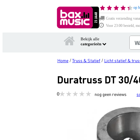
op b
Gratis verzending vana
Voor 23:00 besteld, mo
Bekijk alle
categorieën
Home
Truss & Statief
Licht statief & trus
/
/
Duratruss DT 30/4
0
nog geen reviews
s