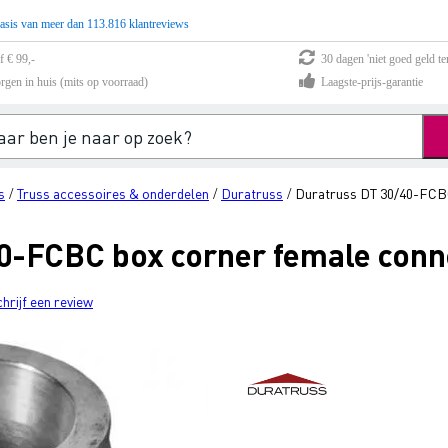
asis van meer dan 113.816 klantreviews
f € 99,-
30 dagen 'niet goed geld te
rgen in huis (mits op voorraad)
Laagste-prijs-garantie
s
Truss accessoires & onderdelen
Duratruss
Duratruss DT 30/40-FCBC
/
/
/
0-FCBC box corner female conn
chrijf een review