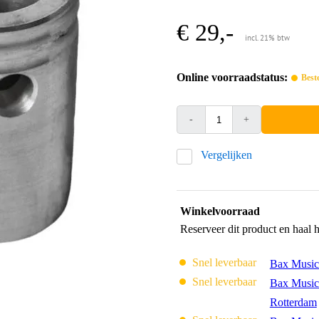
€ 29,-
incl. 21% btw
Online voorraadstatus:
Best
-
+
Vergelijken
Winkelvoorraad
Reserveer dit product en haal 
Snel leverbaar
Bax Music
Snel leverbaar
Bax Music
Rotterdam