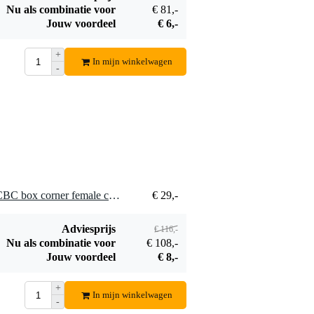
Nu als combinatie voor
€ 81,-
Jouw voordeel
€ 6,-
+
In mijn winkelwagen
-
4 x Duratruss DT 30/40-FCBC box corner female connector
€ 29,-
Adviesprijs
€ 116,-
Nu als combinatie voor
€ 108,-
Jouw voordeel
€ 8,-
+
In mijn winkelwagen
-