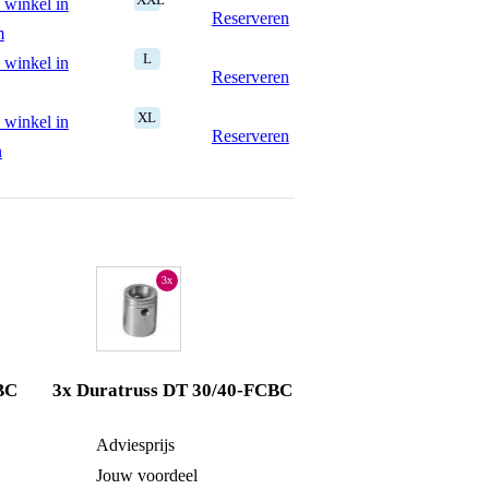
 winkel in
Reserveren
m
L
 winkel in
Reserveren
XL
 winkel in
Reserveren
n
3x
BC
3x Duratruss DT 30/40-FCBC
€ 58,-
Adviesprijs
€ 87,-
€ 3,-
Jouw voordeel
€ 6,-