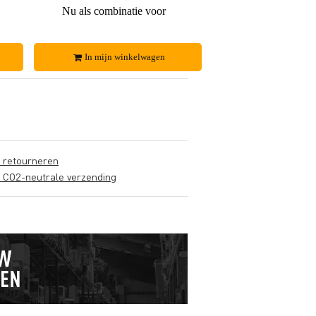
€ 55,-
Nu als combinatie voor
€ 81,-
In mijn winkelwagen
s retourneren
s CO2-neutrale verzending