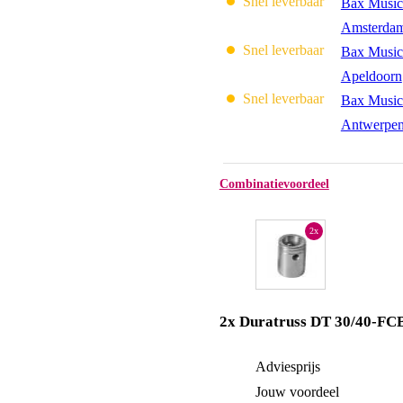
Snel leverbaar
Bax Music
Amsterda
Snel leverbaar
Bax Music
Apeldoorn
Snel leverbaar
Bax Music
Antwerpe
Combinatievoordeel
2x
2x Duratruss DT 30/40-FC
Adviesprijs
Jouw voordeel