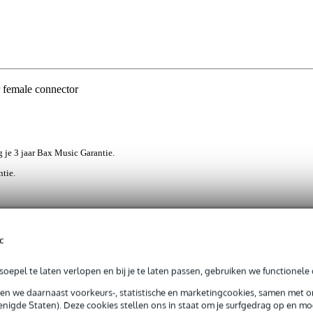
female connector
jg je 3 jaar Bax Music Garantie.
ntie.
 connector zorg je ervoor dat je een verloop creëert voor een verder
c
DT 34- of DT 33-serie aan een zijde van een box corner. De lengte va
m. Om de verbinding compleet te maken heb je verder spigots, truss
oepel te laten verlopen en bij je te laten passen, gebruiken we functionele 
sen we daarnaast voorkeurs-, statistische en marketingcookies, samen met 
nigde Staten). Deze cookies stellen ons in staat om je surfgedrag op en mog