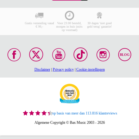
Gratis verzending vanaf
Voor 23:00 besteld,
30 dagen 'niet goed
€ 99,-
morgen in huis (mits
geld terug' garantie!
op voorraad)
BLOG
Disclaimer
|
Privacy policy
|
Cookie-instellingen
op basis van meer dan 113.816 klantreviews
Algemene Copyright © Bax Music 2003 - 2026