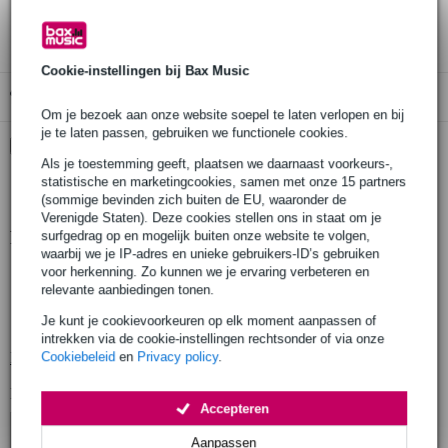
3 jaar Bax Music garantie
Cookie-instellingen bij Bax Music
Gratis ophalen in de winkel
Om je bezoek aan onze website soepel te laten verlopen en bij
je te laten passen, gebruiken we functionele cookies.
Kies nu voor 2 jaar extra Bax Music garantie en meer
voordelen
Als je toestemming geeft, plaatsen we daarnaast voorkeurs-,
statistische en marketingcookies, samen met onze 15 partners
€ 6,30 eenmalig
(sommige bevinden zich buiten de EU, waaronder de
Verenigde Staten). Deze cookies stellen ons in staat om je
Productinformatie
surfgedrag op en mogelijk buiten onze website te volgen,
waarbij we je IP-adres en unieke gebruikers-ID’s gebruiken
voor herkenning. Zo kunnen we je ervaring verbeteren en
éénpunts truss-systeem
relevante aanbiedingen tonen.
lengte: 0.5 m
Je kunt je cookievoorkeuren op elk moment aanpassen of
buis diameter: 50 mm
intrekken via de cookie-instellingen rechtsonder of via onze
Bekijk alle productspecificaties
Cookiebeleid
en
Privacy policy
.
Bekijk ook eens (4)
Accepteren
Aanpassen