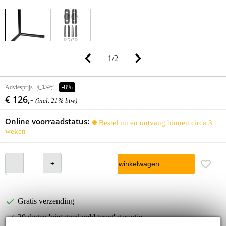
1
/
2
Adviesprijs
€ 137,-
-8%
€ 126,-
(incl. 21% btw)
Online voorraadstatus:
Bestel nu en ontvang binnen circa 3
weken
In winkelwagen
Gratis verzending
30 dagen 'niet goed geld terug' garantie