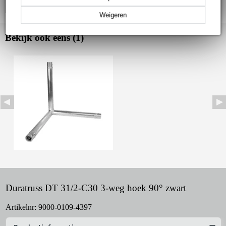
Weigeren
Bekijk ook eens (1)
Duratruss DT 31/2-C30 3-weg hoek 90° zwart
Artikelnr:
9000-0109-4397