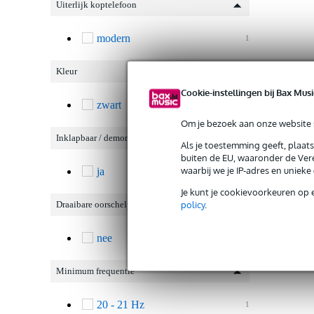
Uiterlijk koptelefoon
modern
1
Kleur
Cookie-instellingen bij Bax Musi
zwart
1
Om je bezoek aan onze website s
Inklapbaar / demonteerbaar
Als je toestemming geeft, plaat
buiten de EU, waaronder de Vere
waarbij we je IP-adres en uniek
ja
1
Je kunt je cookievoorkeuren op 
policy
.
Draaibare oorschelp
nee
1
Minimum frequentie
20 - 21 Hz
1