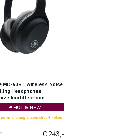
e MC-60BT Wireless Noise
lling Headphones
loze hoofdtelefoon
🔥HOT & NEW
l nu en ontvang binnen circa 4 weken
€ 243,-
js