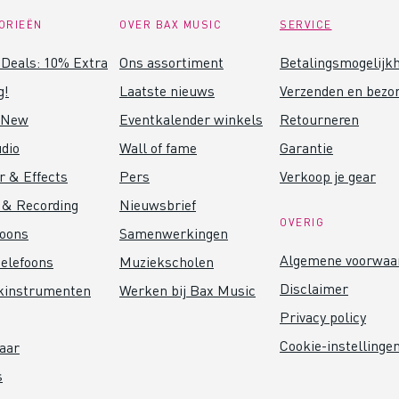
ORIEËN
OVER BAX MUSIC
SERVICE
Deals: 10% Extra
Ons assortiment
Betalingsmogelijk
g!
Laatste nieuws
Verzenden en bezo
 New
Eventkalender winkels
Retourneren
dio
Wall of fame
Garantie
r & Effects
Pers
Verkoop je gear
 & Recording
Nieuwsbrief
OVERIG
foons
Samenwerkingen
Algemene voorwaa
elefoons
Muziekscholen
Disclaimer
kinstrumenten
Werken bij Bax Music
Privacy policy
Cookie-instellinge
aar
s