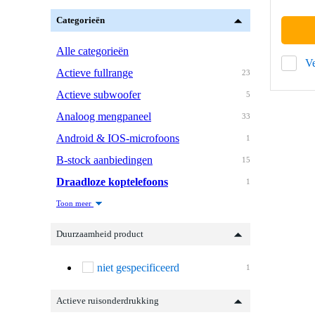
Categorieën
Alle categorieën
Ve
Actieve fullrange
23
Actieve subwoofer
5
Analoog mengpaneel
33
Android & IOS-microfoons
1
B-stock aanbiedingen
15
Draadloze koptelefoons
1
Toon meer
Duurzaamheid product
niet gespecificeerd
1
Actieve ruisonderdrukking