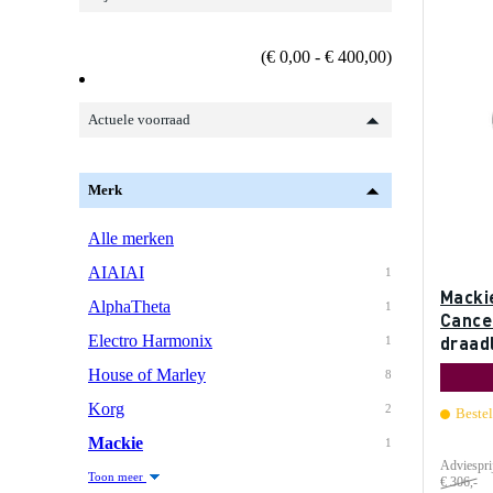
(€ 0,00 - € 400,00)
Actuele voorraad
Merk
Alle merken
AIAIAI
1
Macki
AlphaTheta
1
Cance
Electro Harmonix
draad
1
House of Marley
8
Korg
2
Beste
Mackie
1
Adviespri
Toon meer
€ 306,-