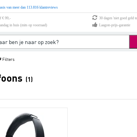
asis van meer dan 113.816 klantreviews
f € 99,-
30 dagen 'niet goed geld te
andag in huis (mits op voorraad)
Laagste-prijs-garantie
Filters
foons
(1)