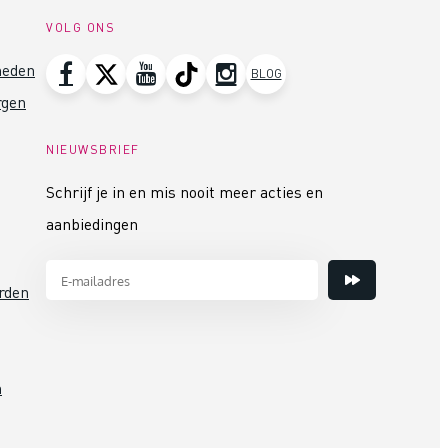
VOLG ONS
heden
BLOG
rgen
NIEUWSBRIEF
Schrijf je in en mis nooit meer acties en
aanbiedingen
rden
n