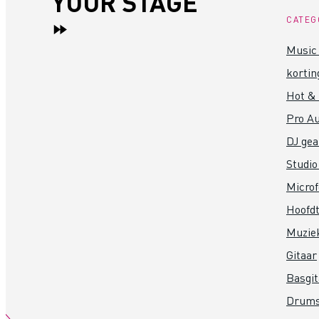
YOUR STAGE
CATEG
Music 
kortin
Hot &
Pro Au
DJ gea
Studio
Micro
Hoofdt
Muzie
Gitaar
Basgit
Drum