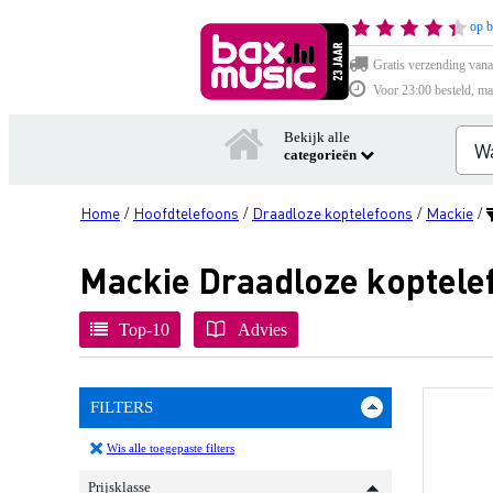
op b
Gratis verzending vana
Voor 23:00 besteld, ma
Bekijk alle
categorieën
Home
Hoofdtelefoons
Draadloze koptelefoons
Mackie
/
/
/
/
Mackie Draadloze koptele
Top-10
Advies
FILTERS
Wis alle toegepaste filters
Prijsklasse