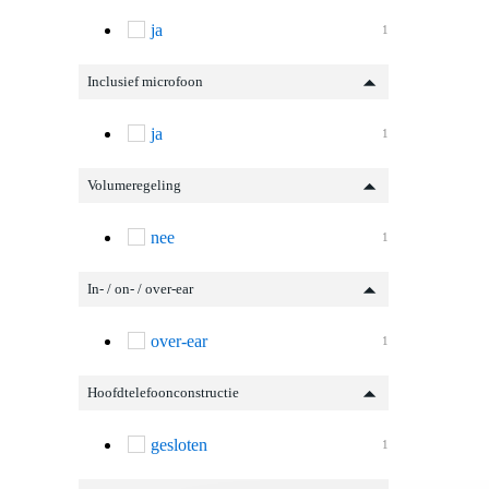
ja
1
Inclusief microfoon
ja
1
Volumeregeling
nee
1
In- / on- / over-ear
over-ear
1
Hoofdtelefoonconstructie
gesloten
1