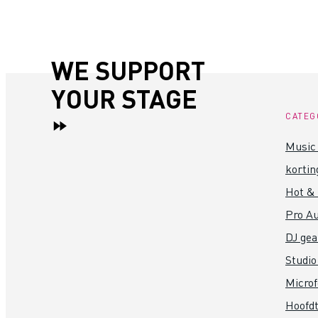
WE SUPPORT
YOUR STAGE
CATEG
Music 
kortin
Hot &
Pro Au
DJ gea
Studio
Micro
Hoofdt