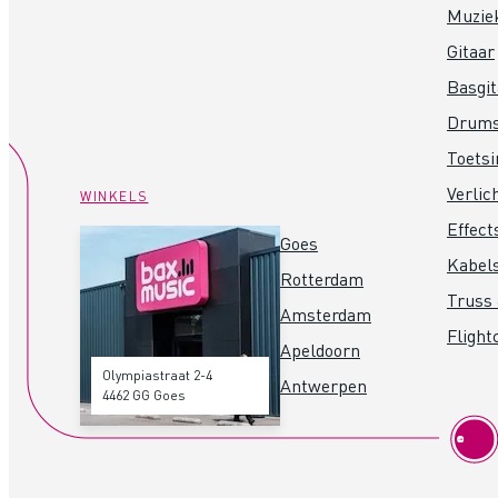
Muzie
Gitaar
Basgit
Drum
Toets
Verlic
WINKELS
Effect
Goes
Kabel
Rotterdam
Truss 
Amsterdam
Flight
Apeldoorn
Olympiastraat 2-4
Antwerpen
4462 GG Goes