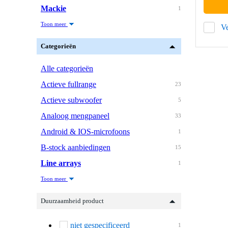
Mackie
1
Toon meer
Ve
Categorieën
Alle categorieën
Actieve fullrange
23
Actieve subwoofer
5
Analoog mengpaneel
33
Android & IOS-microfoons
1
B-stock aanbiedingen
15
Line arrays
1
Toon meer
Duurzaamheid product
niet gespecificeerd
1