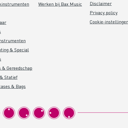
Disclaimer
kinstrumenten
Werken bij Bax Music
Privacy policy
Cookie-instellinge
aar
s
instrumenten
hting & Special
s
s & Gereedschap
& Statief
cases & Bags