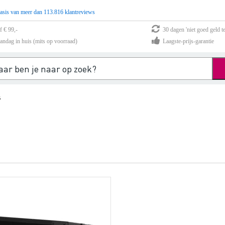
asis van meer dan 113.816 klantreviews
f € 99,-
30 dagen 'niet goed geld te
andag in huis (mits op voorraad)
Laagste-prijs-garantie
s