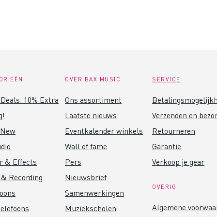
ORIEËN
OVER BAX MUSIC
SERVICE
Deals: 10% Extra
Ons assortiment
Betalingsmogelijk
g!
Laatste nieuws
Verzenden en bezo
 New
Eventkalender winkels
Retourneren
dio
Wall of fame
Garantie
r & Effects
Pers
Verkoop je gear
 & Recording
Nieuwsbrief
OVERIG
foons
Samenwerkingen
Algemene voorwaa
elefoons
Muziekscholen