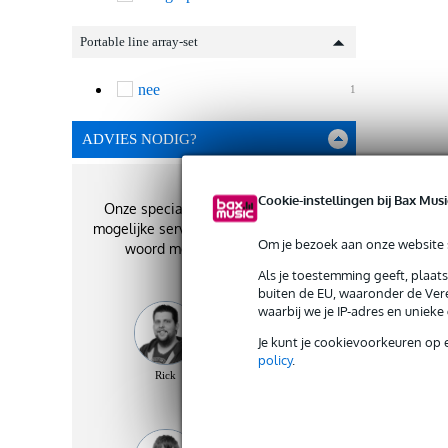
Portable line array-set
nee
1
ADVIES NODIG?
Cookie-instellingen bij Bax Musi
Onze specialisten geven je de best
mogelijke service. Zij staan je graag te
Om je bezoek aan onze website s
woord met het beste advies!
Als je toestemming geeft, plaat
buiten de EU, waaronder de Vere
waarbij we je IP-adres en uniek
Je kunt je cookievoorkeuren op 
policy
.
Rick
Martijn
Kevin