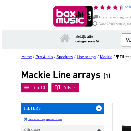
op b
Gratis verzending vana
Voor 23:00 besteld, ma
Bekijk alle
categorieën
Home
Pro Audio
Speakers
Line arrays
Mackie
Filter
/
/
/
/
/
Mackie Line arrays
(1)
Top-10
Advies
FILTERS
Wis alle toegepaste filters
Prijsklasse