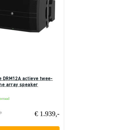
e DRM12A actieve twee-
ine array speaker
orraad
€ 1.939,-
js