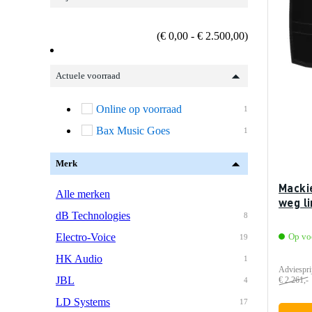
(€ 0,00 - € 2.500,00)
Actuele voorraad
Online op voorraad
1
Bax Music Goes
1
Merk
Macki
Alle merken
weg l
dB Technologies
8
Electro-Voice
Op vo
19
HK Audio
1
Adviespri
JBL
€ 2.261,-
4
LD Systems
17