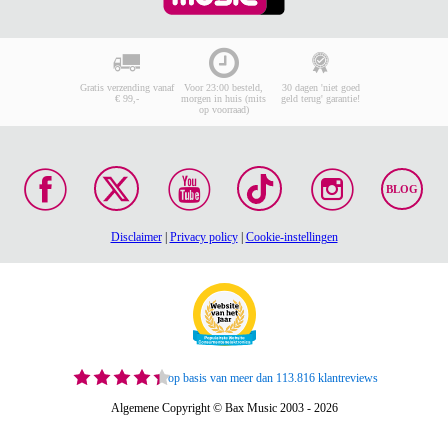
Gratis verzending vanaf
Voor 23:00 besteld,
30 dagen 'niet goed
€ 99,-
morgen in huis (mits
geld terug' garantie!
op voorraad)
BLOG
Disclaimer
|
Privacy policy
|
Cookie-instellingen
op basis van meer dan 113.816 klantreviews
Algemene Copyright © Bax Music 2003 - 2026