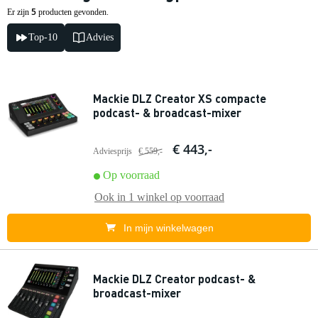
5
Er zijn
producten gevonden.
Top-10
Advies
Mackie DLZ Creator XS compacte
podcast- & broadcast-mixer
€ 443,-
Adviesprijs
€ 559,-
Op voorraad
Ook in
1 winkel
op voorraad
In mijn winkelwagen
Mackie DLZ Creator podcast- &
broadcast-mixer