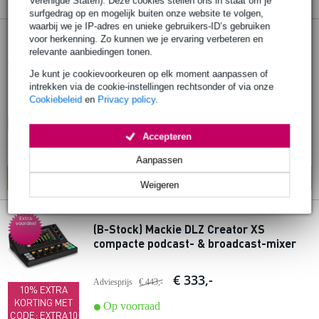
Verenigde Staten). Deze cookies stellen ons in staat om je
surfgedrag op en mogelijk buiten onze website te volgen,
waarbij we je IP-adres en unieke gebruikers-ID’s gebruiken
voor herkenning. Zo kunnen we je ervaring verbeteren en
Mackie DL16SE digitale mixer met app-
relevante aanbiedingen tonen.
bediening
Je kunt je cookievoorkeuren op elk moment aanpassen of
intrekken via de cookie-instellingen rechtsonder of via onze
€ 749,-
Cookiebeleid
en
Privacy policy
.
Adviesprijs
€ 945,-
🔥HOT & NEW
Op voorraad
Accepteren
Ook in
1 winkel
op voorraad
Aanpassen
In mijn winkelwagen
Weigeren
Extra
voordeel
(B-Stock) Mackie DLZ Creator XS
compacte podcast- & broadcast-mixer
€ 333,-
Adviesprijs
€ 443,-
10% EXTRA
KORTING MET
Op voorraad
CODE: EXTRA10