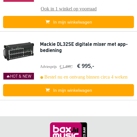
Ook in
1 winkel
op voorraad
In mijn winkelwagen
Mackie DL32SE digitale mixer met app-
bediening
€ 995,-
Adviesprijs
€ 1.499,-
🔥HOT & NEW
Bestel nu en ontvang binnen circa 4 weken
In mijn winkelwagen