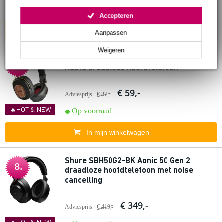
Op voorraad
Accepteren
In mijn winkelwagen
Aanpassen
Weigeren
House of Marley Positive Vibration Riddim
7.
Rasta draadloze hoofdtelefoon
€ 59,-
Adviesprijs
€ 87,-
🔥HOT & NEW
Op voorraad
In mijn winkelwagen
Shure SBH50G2-BK Aonic 50 Gen 2
8.
draadloze hoofdtelefoon met noise
cancelling
€ 349,-
Adviesprijs
€ 419,-
🔥HOT & NEW