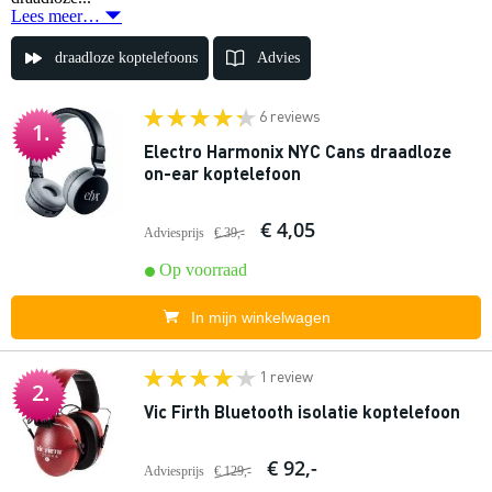
Lees meer…
draadloze koptelefoons
Advies
6 reviews
1.
Electro Harmonix NYC Cans draadloze
on-ear koptelefoon
€ 4,05
Adviesprijs
€ 39,-
Op voorraad
In mijn winkelwagen
1 review
2.
Vic Firth Bluetooth isolatie koptelefoon
€ 92,-
Adviesprijs
€ 129,-