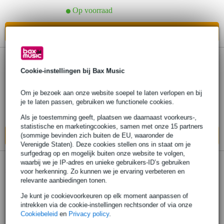
Op voorraad
In mijn winkelwagen
Sennheiser RS 195 draadloze
5.
hoofdtelefoon
Cookie-instellingen bij Bax Music
Om je bezoek aan onze website soepel te laten verlopen en bij
€ 328,-
Adviesprijs
€ 430,-
je te laten passen, gebruiken we functionele cookies.
Op voorraad
Als je toestemming geeft, plaatsen we daarnaast voorkeurs-,
statistische en marketingcookies, samen met onze 15 partners
In mijn winkelwagen
(sommige bevinden zich buiten de EU, waaronder de
Verenigde Staten). Deze cookies stellen ons in staat om je
surfgedrag op en mogelijk buiten onze website te volgen,
1 review
waarbij we je IP-adres en unieke gebruikers-ID’s gebruiken
6.
voor herkenning. Zo kunnen we je ervaring verbeteren en
House of Marley Positive Vibration Riddim
relevante aanbiedingen tonen.
SB draadloze hoofdtelefoon
Je kunt je cookievoorkeuren op elk moment aanpassen of
intrekken via de cookie-instellingen rechtsonder of via onze
€ 59,-
Cookiebeleid
en
Privacy policy
.
Adviesprijs
€ 87,-