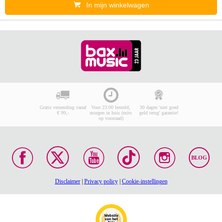
In mijn winkelwagen
Gratis verzending vanaf
Voor 23:00 besteld,
30 dagen 'niet goed
€ 99,-
morgen in huis (mits
geld terug' garantie!
op voorraad)
BLOG
Disclaimer
|
Privacy policy
|
Cookie-instellingen