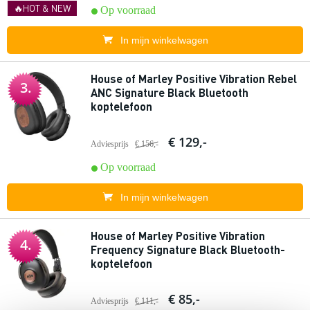
🔥HOT & NEW
Op voorraad
In mijn winkelwagen
House of Marley Positive Vibration Rebel
3.
ANC Signature Black Bluetooth
koptelefoon
€ 129,-
Adviesprijs
€ 156,-
Op voorraad
In mijn winkelwagen
House of Marley Positive Vibration
4.
Frequency Signature Black Bluetooth-
koptelefoon
€ 85,-
Adviesprijs
€ 111,-