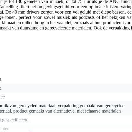
an je tot 130 genieten van muziek, of tot 75 uur als je de ANC functi
ncelling filtert het omgevingsgeluid voor een optimale luisterervaring
ai. De 40 mm drivers zorgen voor een vol geluid met diepe bassen, ee
e tonen, perfect voor zowel muziek als podcasts of het bekijken va
 klimaat en milieu hoog in het vaandel, en zoals al hun producten is oo
maakt van duurzame en gerecycleerde materialen. Ook de verpakking i
a
a
nee
ruik van gerecycled materiaal, verpakking gemaakt van gerecycled
eriaal, product gemaakt van alternatieve, niet schaarse materialen
t gespecificeerd
loten