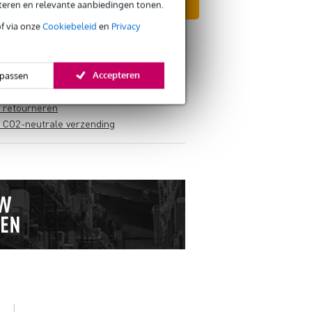
eteren en relevante aanbiedingen tonen.
In mijn winkelwagen
of via onze
Cookiebeleid
en
Privacy
Accepteren
passen
s retourneren
s CO2-neutrale verzending