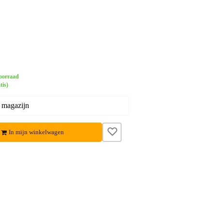
oorraad
tis)
 magazijn
In mijn winkelwagen