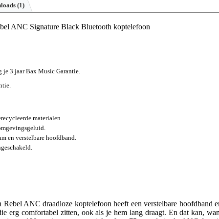
loads (1)
ebel ANC Signature Black Bluetooth koptelefoon
jg je 3 jaar Bax Music Garantie.
ntie.
erecycleerde materialen.
 omgevingsgeluid.
m en verstelbare hoofdband.
ngeschakeld.
n Rebel ANC draadloze koptelefoon heeft een verstelbare hoofdband e
 erg comfortabel zitten, ook als je hem lang draagt. En dat kan, wan