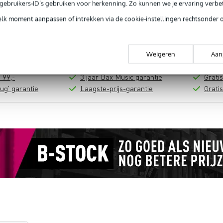
e gebruikers-ID’s gebruiken voor herkenning. Zo kunnen we je ervaring verb
In mijn winkelwagen
elk moment aanpassen of intrekken via de cookie-instellingen rechtsonder 
Productinformatie
Weigeren
Aan
 99,-
3 jaar Bax Music garantie
Grati
ug' garantie
Laagste-prijs-garantie
Grati