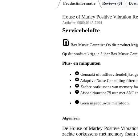
Productinformatie
Reviews
(0)
Down
House of Marley Positive Vibration R
Artikelnr:
9000-0145-7494
Servicebelofte
Bax Music Garantie
: Op dit product kri
Op dit product krijg je 3 jaar Bax Music Gara
Plus- en minpunten
Gemaakt uit milieuvriendelijke, g
Adaptive Noise Cancelling filtert
Zachte oorkussens van memory foa
Afspeelduur tot 75 uur, met ANC i
Geen ingebouwde microfoon.
Algemeen
De House of Marley Positive Vibratio
zachte oorkussens met memory foam die