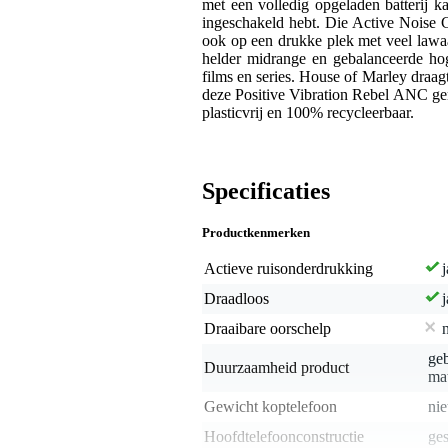
met een volledig opgeladen batterij k
ingeschakeld hebt. Die Active Noise Ca
ook op een drukke plek met veel lawa
helder midrange en gebalanceerde hog
films en series. House of Marley draagt
deze Positive Vibration Rebel ANC ge
plasticvrij en 100% recycleerbaar.
Specificaties
Productkenmerken
Actieve ruisonderdrukking
j
Draadloos
j
Draaibare oorschelp
geb
Duurzaamheid product
mat
Gewicht koptelefoon
nie
Hoofdtelefoonconstructie
ges