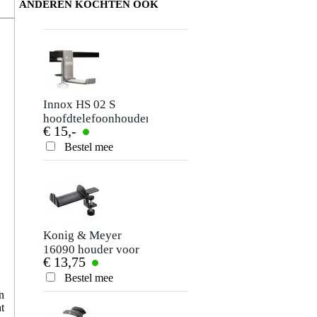
ANDEREN KOCHTEN OOK
Schrijf zelf een review
Je naam
Er zijn nog geen reviews voor dit product.
Innox HS 02 S
hoofdtelefoonhouder
€ 15,-
Je beoordeling
Bestel mee
Je ervaring
Konig & Meyer
16090 houder voor
€ 13,75
hoofdtelefoon
Bestel mee
Verstuur
n
t