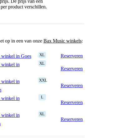
rijs. De prijs van een
per product verschillen.
het op in een van onze
Bax Music winkels
:
XL
Reserveren
 winkel in Goes
XL
 winkel in
Reserveren
XXL
 winkel in
Reserveren
m
L
 winkel in
Reserveren
XL
 winkel in
Reserveren
n