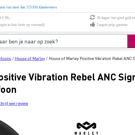
asis van meer dan 113.816 klantreviews
f € 99,-
30 dagen 'niet goed geld te
rgen in huis (mits op voorraad)
Laagste-prijs-garantie
efoons
House of Marley
House of Marley Positive Vibration Rebel ANC 
/
/
sitive Vibration Rebel ANC Sig
foon
chrijf een review