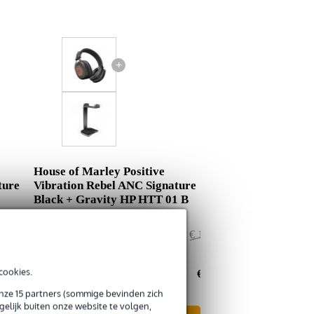
+
House of Marley Positive
ture
Vibration Rebel ANC Signature
Black + Gravity HP HTT 01 B
€ 148,95
Adviesprijs
€ 148,90
€ 2,95
Jouw voordeel
€ 0,90
cookies.
€ 146,-
Nu als combinatie voor
€ 148,-
onze 15 partners (sommige bevinden zich
elijk buiten onze website te volgen,