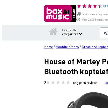
op b
Gratis verzending vana
Voor 23:00 besteld, mo
Bekijk alle
categorieën
Home
Hoofdtelefoons
Draadloze koptel
/
/
House of Marley Po
Bluetooth koptele
0
nog geen reviews
s