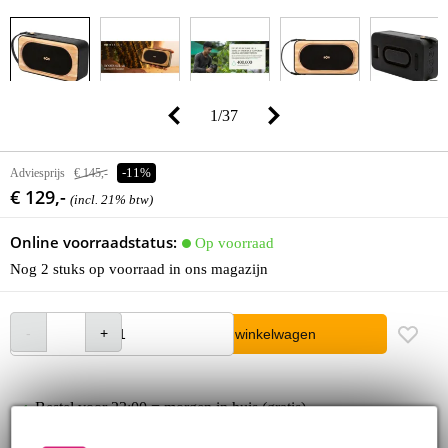
1
/
37
Adviesprijs
€ 145,-
-11%
€ 129,-
(incl. 21% btw)
Online voorraadstatus:
Op voorraad
Nog 2 stuks op voorraad in ons magazijn
In winkelwagen
Bestel voor 23:00 = morgen in huis (gratis)
30 dagen 'niet goed geld terug' garantie