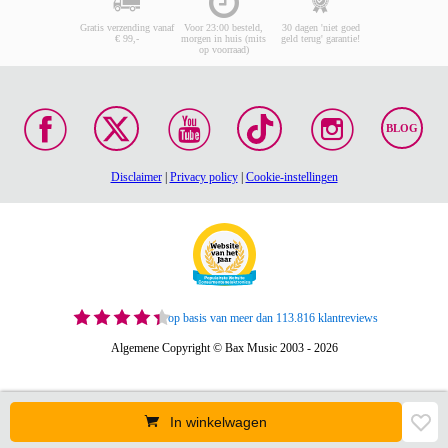
Gratis verzending vanaf
Voor 23:00 besteld,
30 dagen 'niet goed
€ 99,-
morgen in huis (mits
geld terug' garantie!
op voorraad)
BLOG
Disclaimer
|
Privacy policy
|
Cookie-instellingen
op basis van meer dan 113.816 klantreviews
Algemene Copyright © Bax Music 2003 - 2026
In winkelwagen