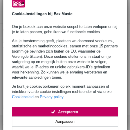
3 jaar Bax Music garantie
Cookie-instellingen bij Bax Music
Om je bezoek aan onze website soepel te laten verlopen en bij
Gratis ophalen in de winkel
je te laten passen, gebruiken we functionele cookies.
Als je toestemming geeft, plaatsen we daarnaast voorkeurs-,
Kies nu voor 2 jaar extra Bax Music garantie en meer
statistische en marketingcookies, samen met onze 15 partners
voordelen
(sommige bevinden zich buiten de EU, waaronder de
Verenigde Staten). Deze cookies stellen ons in staat om je
€ 6,45 eenmalig
surfgedrag op en mogelijk buiten onze website te volgen,
waarbij we je IP-adres en unieke gebruikers-ID’s gebruiken
Productinformatie
voor herkenning. Zo kunnen we je ervaring verbeteren en
relevante aanbiedingen tonen.
draagbare Bluetooth luidspreker
Je kunt je cookievoorkeuren op elk moment aanpassen of
Bluetooth: 5.3
intrekken via de cookie-instellingen rechtsonder of via onze
Cookiebeleid
en
Privacy policy
.
vermogen: 2x10 W
Bekijk alle productspecificaties
Accepteren
Aanpassen
Bekijk ook eens (1)