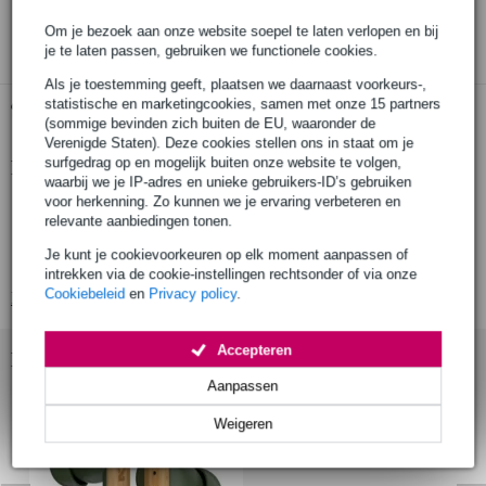
3 jaar Bax Music garantie
Om je bezoek aan onze website soepel te laten verlopen en bij
je te laten passen, gebruiken we functionele cookies.
Als je toestemming geeft, plaatsen we daarnaast voorkeurs-,
statistische en marketingcookies, samen met onze 15 partners
Gratis ophalen in de winkel
(sommige bevinden zich buiten de EU, waaronder de
Verenigde Staten). Deze cookies stellen ons in staat om je
surfgedrag op en mogelijk buiten onze website te volgen,
Productinformatie
waarbij we je IP-adres en unieke gebruikers-ID’s gebruiken
voor herkenning. Zo kunnen we je ervaring verbeteren en
draadloze oordopjes
relevante aanbiedingen tonen.
batterijduur: 6 uur, met oplaadcase 24 uur
Je kunt je cookievoorkeuren op elk moment aanpassen of
oplaad-/opslagdock
intrekken via de cookie-instellingen rechtsonder of via onze
Cookiebeleid
en
Privacy policy
.
Bekijk alle productspecificaties
Accepteren
Bekijk ook eens (1)
Aanpassen
Weigeren