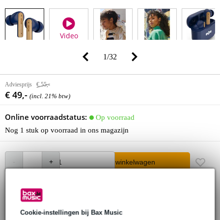
Video
1
/
32
Adviesprijs
€ 55,-
€ 49,-
(incl. 21% btw)
Online voorraadstatus:
Op voorraad
Nog 1 stuk op voorraad in ons magazijn
In winkelwagen
Bestel nu = maandag in huis
Cookie-instellingen bij Bax Music
30 dagen 'niet goed geld terug' garantie