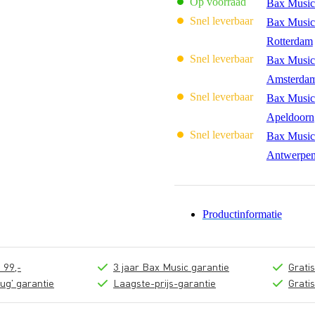
Op voorraad
Bax Music
Snel leverbaar
Bax Music
Rotterdam
Snel leverbaar
Bax Music
Amsterda
Snel leverbaar
Bax Music
Apeldoorn
Snel leverbaar
Bax Music
Antwerpe
Productinformatie
 99,-
3 jaar Bax Music garantie
Grati
ug' garantie
Laagste-prijs-garantie
Grati