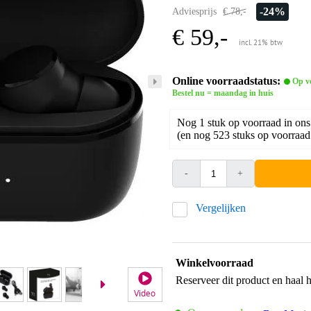
-24%
Adviesprijs
€ 78,-
€ 59,-
incl. 21% btw
Online voorraadstatus:
Op v
Bestel nu = maandag in huis
Nog 1 stuk op voorraad in ons
(en nog 523 stuks op voorraad 
-
+
Vergelijken
Winkelvoorraad
Reserveer dit product en haal 
Video