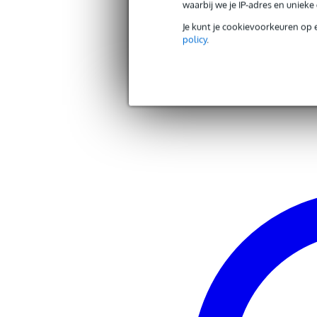
waarbij we je IP-adres en uniek
Verwisselbare dopjes
j
Je kunt je cookievoorkeuren op 
Volledig draadloze oordopjes
j
policy
.
Volumeregeling
j
Andere producten van TIE
Gewicht en afmetingen inclusief verpakking
Zoek alle producten van het merk TIE
Gewicht
10
(incl. verpakking)
Afmeting
10,
(incl. verpakking)
Productspecificaties
TIE Audio Shootingstar TX6
Bluetooth in-ears
1-knops afstandsbediening:
telefoongesprekken,
volume,
nummer vooruit,
nummer achteruit
geïntegreerde microfoon
waterbestendig: IPX6
Bluetooth:
V5.0