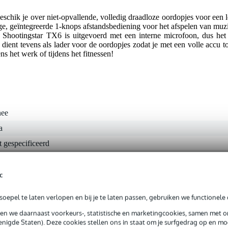
chik je over niet-opvallende, volledig draadloze oordopjes voor een l
ge, geïntegreerde 1-knops afstandsbediening voor het afspelen van muz
Shootingstar TX6 is uitgevoerd met een interne microfoon, dus het
ent tevens als lader voor de oordopjes zodat je met een volle accu to
ens het werk of tijdens het fitnessen!
nee
a
t gespecificeerd
a
t van toepassing
c
art
oepel te laten verlopen en bij je te laten passen, gebruiken we functionele 
 - 20.9 kHz
sen we daarnaast voorkeurs-, statistische en marketingcookies, samen met 
 - 21 Hz
nigde Staten). Deze cookies stellen ons in staat om je surfgedrag op en mog