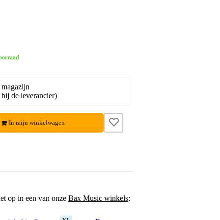
oorraad
 magazijn
bij de leverancier)
In mijn winkelwagen
het op in een van onze
Bax Music winkels
: