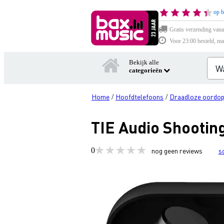
op b
Gratis verzending vana
Voor 23:00 besteld, ma
Bekijk alle
categorieën
Home
Hoofdtelefoons
Draadloze oordop
/
/
TIE Audio Shootin
0
nog geen reviews
s