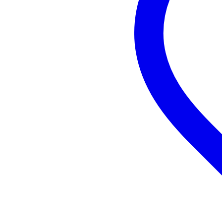
bereik: tot 15 m
compatibel met vrijwel alle Blu
afspeeltijd: 4-6 uur
oplaaddoosje: 700 mAh lithium-
oplaadtijd: 1.5 uur
afmetingen (BxDxH): 6.2 x 3.5 
gewicht: 7.5 g
meegeleverd:
USB-C oplaadkabel,
opbergdoosje/lader