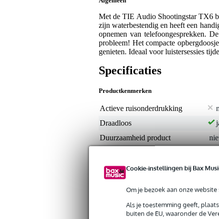
Algemeen
Met de TIE Audio Shootingstar TX6 bes
zijn waterbestendig en heeft een handi
opnemen van telefoongesprekken. De 
probleem! Het compacte opbergdoosje di
genieten. Ideaal voor luistersessies tijd
Specificaties
Productkenmerken
Actieve ruisonderdrukking
Draadloos
j
Duurzaamheid product
nie
Inclusief microfoon
j
Kabellengte
nie
Cookie-instellingen bij Bax Musi
Kleur
zw
Om je bezoek aan onze website s
Maximum frequentie
20
Als je toestemming geeft, plaat
Minimum frequentie
20
buiten de EU, waaronder de Vere