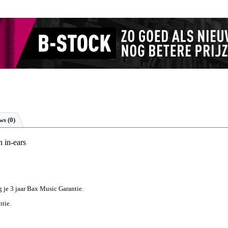
ews
(0)
 in-ears
jg je 3 jaar Bax Music Garantie.
ntie.