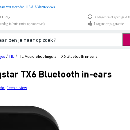
asis van meer dan 113.816 klantreviews
f € 99,-
30 dagen 'niet goed geld te
andag in huis (mits op voorraad)
Laagste-prijs-garantie
jes
TIE
TIE Audio Shootingstar TX6 Bluetooth in-ears
/
/
gstar TX6 Bluetooth in-ears
chrijf een review