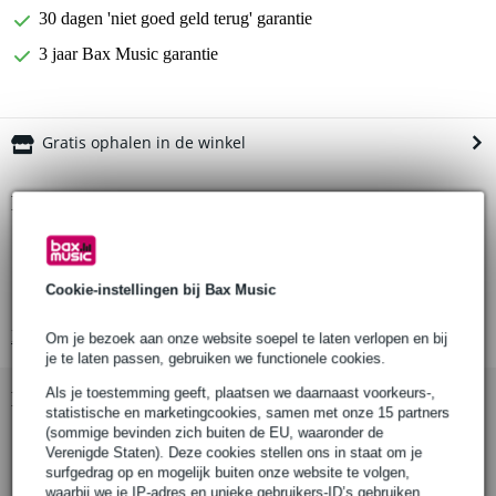
30 dagen 'niet goed geld terug' garantie
3 jaar Bax Music garantie
Gratis ophalen in de winkel
Productinformatie
model: EM-JH143-SB
afspeelduur: 34 uur (2 uur oplaadtijd)
Cookie-instellingen bij Bax Music
40 mm driver
Bekijk alle productspecificaties
Om je bezoek aan onze website soepel te laten verlopen en bij
je te laten passen, gebruiken we functionele cookies.
Als je toestemming geeft, plaatsen we daarnaast voorkeurs-,
Bekijk ook eens (2)
statistische en marketingcookies, samen met onze 15 partners
(sommige bevinden zich buiten de EU, waaronder de
Verenigde Staten). Deze cookies stellen ons in staat om je
surfgedrag op en mogelijk buiten onze website te volgen,
waarbij we je IP-adres en unieke gebruikers-ID’s gebruiken