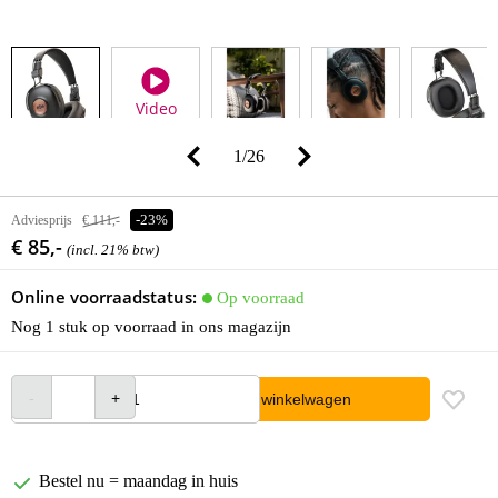
Video
1
/
26
Adviesprijs
€ 111,-
-23%
€ 85,-
(incl. 21% btw)
Online voorraadstatus:
Op voorraad
Nog 1 stuk op voorraad in ons magazijn
In winkelwagen
Bestel nu = maandag in huis