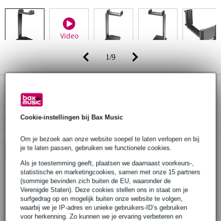
Video
1
/
9
Adviesprijs
€ 27,-
€ 19,90
(incl. 21% btw)
Online voorraadstatus:
Cookie-instellingen bij Bax Music
Op voorraad bij de leverancier
Om je bezoek aan onze website soepel te laten verlopen en bij
je te laten passen, gebruiken we functionele cookies.
In winkelwagen
Als je toestemming geeft, plaatsen we daarnaast voorkeurs-,
statistische en marketingcookies, samen met onze 15 partners
(sommige bevinden zich buiten de EU, waaronder de
Bestel voor 23:00 = over circa 3 werkdagen in huis
Verenigde Staten). Deze cookies stellen ons in staat om je
surfgedrag op en mogelijk buiten onze website te volgen,
30 dagen 'niet goed geld terug' garantie
waarbij we je IP-adres en unieke gebruikers-ID’s gebruiken
voor herkenning. Zo kunnen we je ervaring verbeteren en
3 jaar Bax Music garantie