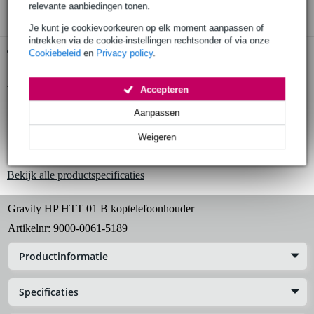
relevante aanbiedingen tonen.
Je kunt je cookievoorkeuren op elk moment aanpassen of
intrekken via de cookie-instellingen rechtsonder of via onze
Gratis ophalen in de winkel
Cookiebeleid
en
Privacy policy
.
Productinformatie
Accepteren
Aanpassen
Gravity HP HTT 01 B
koptelefoonhouder
Weigeren
materiaal: aluminium, kunststof
Bekijk alle productspecificaties
Gravity HP HTT 01 B koptelefoonhouder
Artikelnr:
9000-0061-5189
Productinformatie
Specificaties