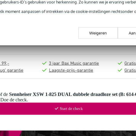
e gebruikers-ID’s gebruiken voor herkenning. Zo kunnen we je ervaring verb
elk moment aanpassen of intrekken via de cookie-instellingen rechtsonder 
In mijn winkelwagen
Weigeren
Aan
Productinformatie
 99,-
3 jaar Bax Music garantie
Grati
ug' garantie
Laagste-prijs-garantie
Grati
of de
Sennheiser XSW 1-825 DUAL dubbele draadloze set (B: 614
? Doe de check.
Start de check