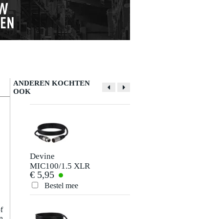
ANDEREN KOCHTEN
OOK
Devine
Innox IVA 02 light
MIC100/1.5 XLR
microfoonstatief
€ 5,95
€ 25,-
microfoon- en
signaalkabel 1.5
Bestel mee
Bestel mee
meter
f
n