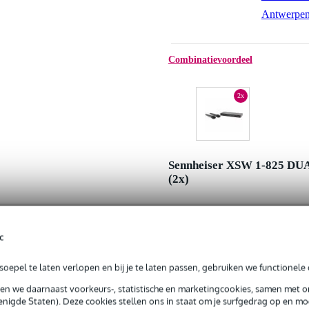
Antwerpe
Combinatievoordeel
2x
Sennheiser XSW 1-825 DU
(2x)
c
oepel te laten verlopen en bij je te laten passen, gebruiken we functionele 
Adviesprijs
Jouw voordeel
sen we daarnaast voorkeurs-, statistische en marketingcookies, samen met 
nigde Staten). Deze cookies stellen ons in staat om je surfgedrag op en mog
Nu als combinatie voor