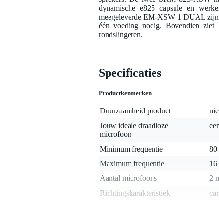
dynamische e825 capsule en werken
meegeleverde EM-XSW 1 DUAL zijn twe
één voeding nodig. Bovendien ziet h
rondslingeren.
Specificaties
Productkenmerken
Duurzaamheid product
nie
Jouw ideale draadloze
een
microfoon
Minimum frequentie
80
Maximum frequentie
16
Aantal microfoons
2 
Richtingskarakteristiek
car
Schakelbare frequenties
j