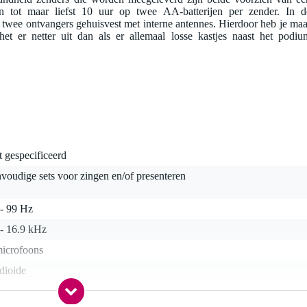
 tot maar liefst 10 uur op twee AA-batterijen per zender. In d
e ontvangers gehuisvest met interne antennes. Hierdoor heb je maa
et er netter uit dan als er allemaal losse kastjes naast het podiu
t gespecificeerd
voudige sets voor zingen en/of presenteren
 - 99 Hz
 - 16.9 kHz
microfoons
dioide
a