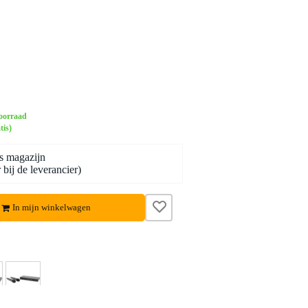
oorraad
tis)
s magazijn
bij de leverancier)
In mijn winkelwagen