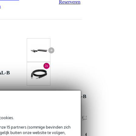
Reserveren
n
+
2x
AL-B
Sennheiser XSW 1-825 DUAL-B
+ jack-kabel 1.5m (2x)
cookies.
€ 1.138,-
Adviesprijs
€ 574,90
€ 36,-
Jouw voordeel
€ 0,90
onze 15 partners (sommige bevinden zich
elijk buiten onze website te volgen,
€ 1.102,-
Nu als combinatie voor
€ 574,-