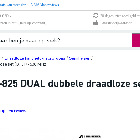
asis van meer dan 113.816 klantreviews
f € 99,-
30 dagen 'niet goed geld te
rgen in huis (mits op voorraad)
Laagste-prijs-garantie
s
Draadloze handheld-microfoons
Sennheiser
/
/
/
oze set (B: 614-638 MHz)
825 DUAL dubbele draadloze se
rijf een review