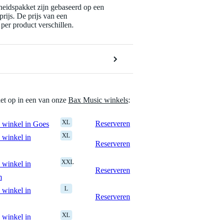
eidspakket zijn gebaseerd op een
rijs. De prijs van een
per product verschillen.
het op in een van onze
Bax Music winkels
:
XL
Reserveren
 winkel in Goes
XL
 winkel in
Reserveren
XXL
 winkel in
Reserveren
m
L
 winkel in
Reserveren
XL
 winkel in