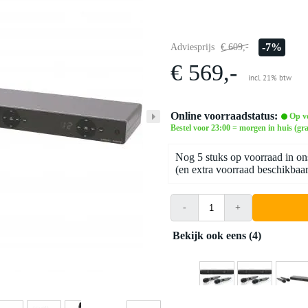
-7%
Adviesprijs
€ 609,-
€ 569,-
incl. 21% btw
Online voorraadstatus:
Op v
Bestel voor 23:00 = morgen in huis (gra
Nog 5 stuks op voorraad in on
(en extra voorraad beschikbaar 
-
+
Bekijk ook eens (4)