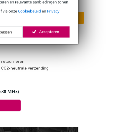
eteren en relevante aanbiedingen tonen.
of via onze
Cookiebeleid
en
Privacy
In mijn winkelwagen
Accepteren
passen
s retourneren
s CO2-neutrale verzending
-638 MHz)