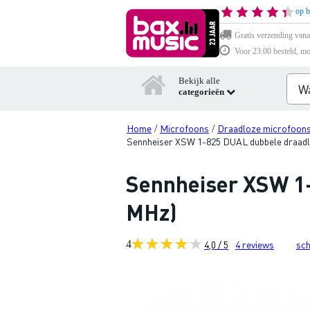
op b
Gratis verzending vana
Voor 23:00 besteld, mo
Bekijk alle
categorieën
Home
Microfoons
Draadloze microfoon
/
/
Sennheiser XSW 1-825 DUAL dubbele draadl
Sennheiser XSW 1-
MHz)
4
4,0 / 5
4
reviews
sch