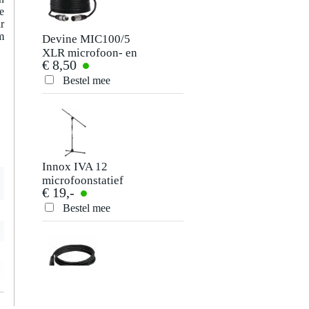
e
r
m
Devine MIC100/5
Devine WS 10
XLR microfoon- en
microfoon windkap
€ 8,50
€ 3,50
signaalkabel 5
meter
Bestel mee
Bestel mee
Innox IVA 12
Konig & Meyer
microfoonstatief
21090 compact
€ 19,-
€ 58,-
met hengelarm
microfoonstatief
zwart
Bestel mee
Bestel mee
Devine JACM/1.5
Procab CAB901
signaalkabel 6.3
Basic XLR male -