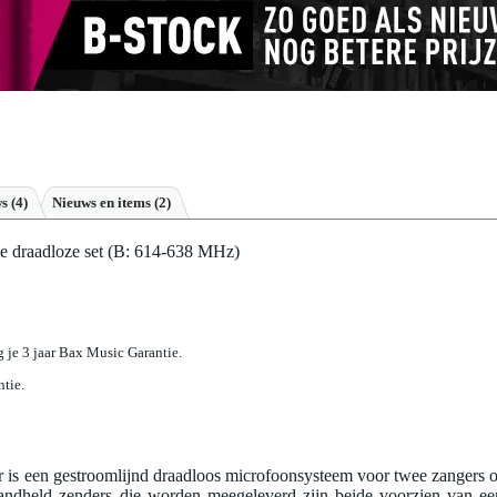
ws
(4)
Nieuws en items (2)
draadloze set (B: 614-638 MHz)
jg je 3 jaar Bax Music Garantie.
ntie.
 een gestroomlijnd draadloos microfoonsysteem voor twee zangers o
held zenders die worden meegeleverd zijn beide voorzien van ee