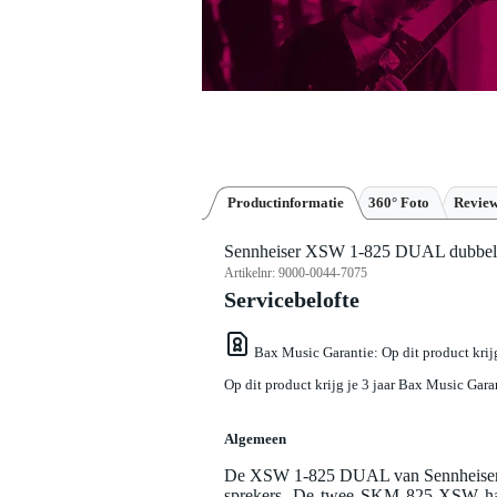
Productinformatie
360° Foto
Revie
Sennheiser XSW 1-825 DUAL dubbele 
Artikelnr:
9000-0044-7075
Servicebelofte
Bax Music Garantie
: Op dit product kri
Op dit product krijg je 3 jaar Bax Music Gara
Algemeen
De XSW 1-825 DUAL van Sennheiser is
sprekers. De twee SKM 825-XSW hand