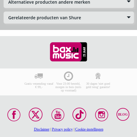
Alternatieve producten andere merken
Gerelateerde producten van Shure
Gratis verzending vanaf
Voor 23:00 besteld,
30 dagen 'niet goed
€ 99,-
morgen in huis (mits
geld terug' garantie!
op voorraad)
BLOG
Disclaimer
|
Privacy policy
|
Cookie-instellingen