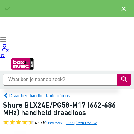
×
Draadloze handheld-microfoons
Shure BLX24E/PG58-M17 (662-686
MHz) handheld draadloos
4,5 / 5
2 reviews
schrijf een review