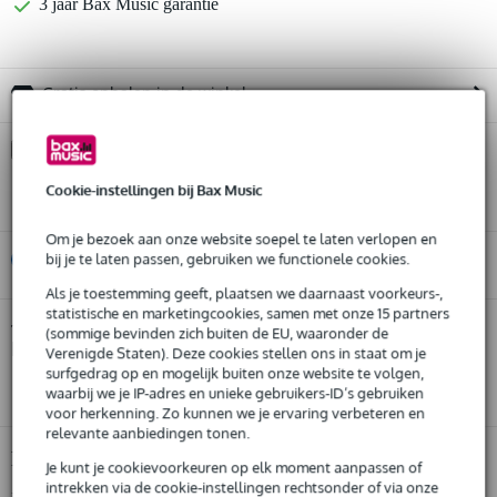
3 jaar Bax Music garantie
Gratis ophalen in de winkel
Kies nu voor 2 jaar extra Bax Music garantie en meer
voordelen
Cookie-instellingen bij Bax Music
€ 19,05 eenmalig
Om je bezoek aan onze website soepel te laten verlopen en
bij je te laten passen, gebruiken we functionele cookies.
%
Huur dit product
Als je toestemming geeft, plaatsen we daarnaast voorkeurs-,
statistische en marketingcookies, samen met onze 15 partners
Huur dit product al vanaf 27 euro per maand
Shure BLX24E/PG58-M17 (662-686 MHz)
Twijfel je of de
(sommige bevinden zich buiten de EU, waaronder de
handheld draadloos
Huur meerdere producten tegelijk: min. € 300,- en max.
bij je past? Doe de check.
Verenigde Staten). Deze cookies stellen ons in staat om je
€ 2.500,-
surfgedrag op en mogelijk buiten onze website te volgen,
Start de check
Gratis
thuisbezorgd of op te halen in de winkel
waarbij we je IP-adres en unieke gebruikers-ID’s gebruiken
Al na 4 maanden maandelijks opzegbaar
voor herkenning. Zo kunnen we je ervaring verbeteren en
De mogelijkheid om je product(en) met korting te kopen
relevante aanbiedingen tonen.
Snelle vervanging door Bax Music bij een defect
Productinformatie
Je kunt je cookievoorkeuren op elk moment aanpassen of
intrekken via de cookie-instellingen rechtsonder of via onze