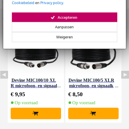
Bekijk alle productspecificaties
Cookiebeleid
en
Privacy policy
.
Huur dit product
Accessoires (21)
Accepteren
Aanpassen
Weigeren
Devine MIC100/10 XL
Devine MIC100/5 XLR
D
R microfoon- en signaal
microfoon- en signaalk
a
kabel 10 meter
abel 5 meter
€ 9,95
€ 8,50
€
Op voorraad
Op voorraad
+
+