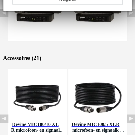
Accessoires (21)
Devine MIC100/10 XL
Devine MIC100/5 XLR
D
R microfoon- en signaal
microfoon- en signaalk
a