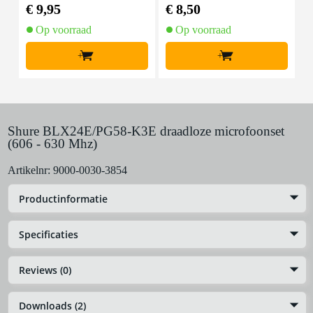
kabel 10 meter
abel 5 meter
€ 9,95
€ 8,50
€
Op voorraad
Op voorraad
+
+
Shure BLX24E/PG58-K3E draadloze microfoonset
(606 - 630 Mhz)
Artikelnr:
9000-0030-3854
Productinformatie
Specificaties
Reviews (0)
Downloads (2)