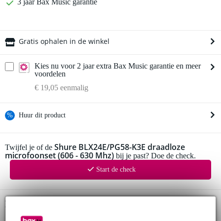
3 jaar Bax Music garantie
Gratis ophalen in de winkel
Kies nu voor 2 jaar extra Bax Music garantie en meer
voordelen
€ 19,05 eenmalig
%
Huur dit product
Huur dit product al vanaf 27 euro per maand
Shure BLX24E/PG58-K3E draadloze
Twijfel je of de
microfoonset (606 - 630 Mhz)
Huur meerdere producten tegelijk: min. € 300,- en max.
bij je past? Doe de check.
€ 2.500,-
Start de check
Gratis
thuisbezorgd of op te halen in de winkel
Al na 4 maanden maandelijks opzegbaar
De mogelijkheid om je product(en) met korting te kopen
Snelle vervanging door Bax Music bij een defect
Productinformatie