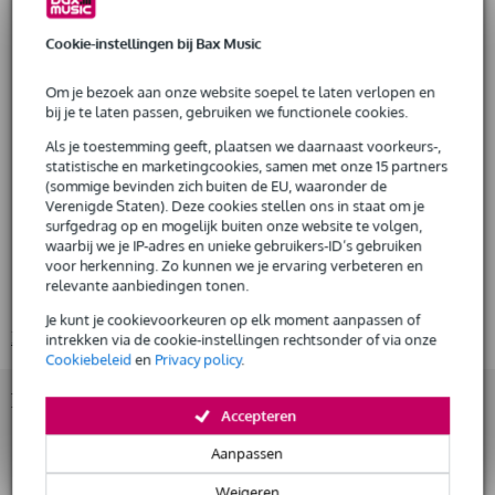
Shure BLX-4 UHF-ontvanger
Shure Quickscan frequentieselectie
Huur dit product
Cookie-instellingen bij Bax Music
hoge geluidskwaliteit, storingsvrije werking
tot 12 systemen per frequentieband
Om je bezoek aan onze website soepel te laten verlopen en
Shure BLX-2 draadloze handheld-zender
bij je te laten passen, gebruiken we functionele cookies.
lichtgewicht, stevige constructie
Als je toestemming geeft, plaatsen we daarnaast voorkeurs-,
attenuatieregeling, -10 dB
statistische en marketingcookies, samen met onze 15 partners
stroomvoorziening: 2x AA-batterij
(sommige bevinden zich buiten de EU, waaronder de
Verenigde Staten). Deze cookies stellen ons in staat om je
Shure PG 58 dynamische zangmicrofoon:
surfgedrag op en mogelijk buiten onze website te volgen,
frequentiebereik geoptimaliseerd voor zang
waarbij we je IP-adres en unieke gebruikers-ID’s gebruiken
cardioide opnamepatroon, pakt het meeste geluid van recht voor,
voor herkenning. Zo kunnen we je ervaring verbeteren en
voorkomt feedback
relevante aanbiedingen tonen.
frequentiebereik: 60 Hz - 15 kHz
Je kunt je cookievoorkeuren op elk moment aanpassen of
Bekijk alle productspecificaties
intrekken via de cookie-instellingen rechtsonder of via onze
Cookiebeleid
en
Privacy policy
.
Bekijk ook eens (2)
Accepteren
Aanpassen
Weigeren