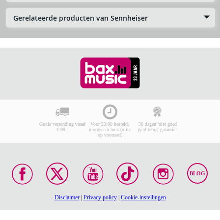
Gerelateerde producten van Sennheiser
Gratis verzending vanaf
Voor 23:00 besteld,
30 dagen 'niet goed
€ 99,-
morgen in huis (mits
geld terug' garantie!
op voorraad)
BLOG
Disclaimer
|
Privacy policy
|
Cookie-instellingen