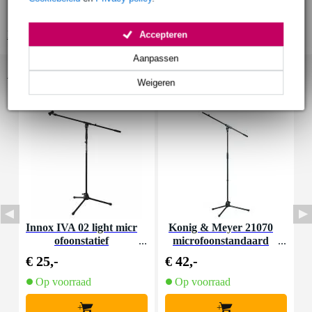
uitgebreide dynamische respons
Bekijk alle productspecificaties
Accepteren
Aanpassen
Accessoires (6)
Weigeren
Innox IVA 02 light micr
Konig & Meyer 21070
D
ofoonstatief
microfoonstandaard
€ 25,-
€ 42,-
€
Op voorraad
Op voorraad
+
+