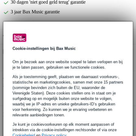
30 dagen 'niet goed geld terug' garantie
3 jaar Bax Music garantie
Gratis ophalen in de winkel
Cookie-instellingen bij Bax Music
Kies nu voor 2 jaar extra Bax Music garantie en meer
voordelen
Om je bezoek aan onze website soepel te laten verlopen en bij
€ 10,55 eenmalig
je te laten passen, gebruiken we functionele cookies.
Als je toestemming geeft, plaatsen we daarnaast voorkeurs-,
Sennheiser E 865 condensator
Twijfel je of de
statistische en marketingcookies, samen met onze 15 partners
zangmicrofoon
bij je past? Doe de check.
(sommige bevinden zich buiten de EU, waaronder de
Verenigde Staten). Deze cookies stellen ons in staat om je
Start de check
surfgedrag op en mogelijk buiten onze website te volgen,
waarbij we je IP-adres en unieke gebruikers-ID’s gebruiken
voor herkenning. Zo kunnen we je ervaring verbeteren en
Productinformatie
relevante aanbiedingen tonen.
Je kunt je cookievoorkeuren op elk moment aanpassen of
condensator zangmicrofoon
intrekken via de cookie-instellingen rechtsonder of via onze
stevige metalen behuizing
Cookiebeleid
en
Privacy policy
.