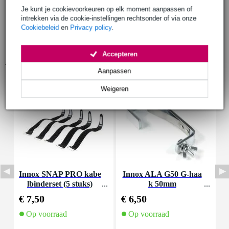
Je kunt je cookievoorkeuren op elk moment aanpassen of
intrekken via de cookie-instellingen rechtsonder of via onze
Cookiebeleid
en
Privacy policy
.
Accepteren
Accessoires (14)
Aanpassen
Weigeren
Innox SNAP PRO kabe
Innox ALA G50 G-haa
A
lbinderset (5 stuks)
k 50mm
€ 7,50
€ 6,50
€
Op voorraad
Op voorraad