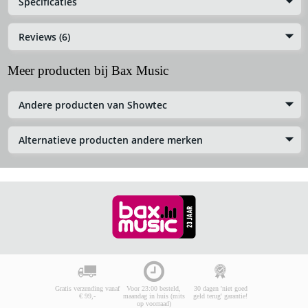
Specificaties
Reviews (6)
Meer producten bij Bax Music
Andere producten van Showtec
Alternatieve producten andere merken
Gratis verzending vanaf
Voor 23:00 besteld,
30 dagen 'niet goed
€ 99,-
maandag in huis (mits
geld terug' garantie!
op voorraad)