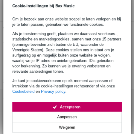
3 jaar Bax Music garantie
Cookie-instellingen bij Bax Music
Om je bezoek aan onze website soepel te laten verlopen en bij
je te laten passen, gebruiken we functionele cookies.
Gratis ophalen in de winkel
Als je toestemming geeft, plaatsen we daarnaast voorkeurs-,
statistische en marketingcookies, samen met onze 15 partners
Productinformatie
(sommige bevinden zich buiten de EU, waaronder de
Verenigde Staten). Deze cookies stellen ons in staat om je
handig een-kanaals dimmer
surfgedrag op en mogelijk buiten onze website te volgen,
waarbij we je IP-adres en unieke gebruikers-ID’s gebruiken
instelbare dimlimiet
voor herkenning. Zo kunnen we je ervaring verbeteren en
DMX-ingang: 3 pin DMX male
relevante aanbiedingen tonen.
Bekijk alle productspecificaties
Je kunt je cookievoorkeuren op elk moment aanpassen of
intrekken via de cookie-instellingen rechtsonder of via onze
Cookiebeleid
en
Privacy policy
.
Accessoires (1)
Accepteren
Aanpassen
Weigeren