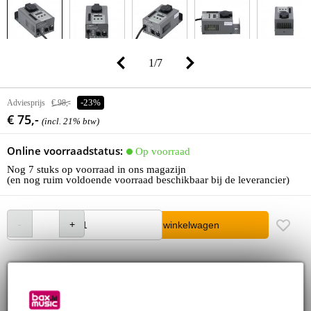
1
/
7
Adviesprijs
€ 98,-
-23%
€ 75,-
(incl. 21% btw)
Online voorraadstatus:
Op voorraad
Nog 7 stuks op voorraad in ons magazijn
(en nog ruim voldoende voorraad beschikbaar bij de leverancier)
In winkelwagen
Bestel nu = maandag in huis
30 dagen 'niet goed geld terug' garantie