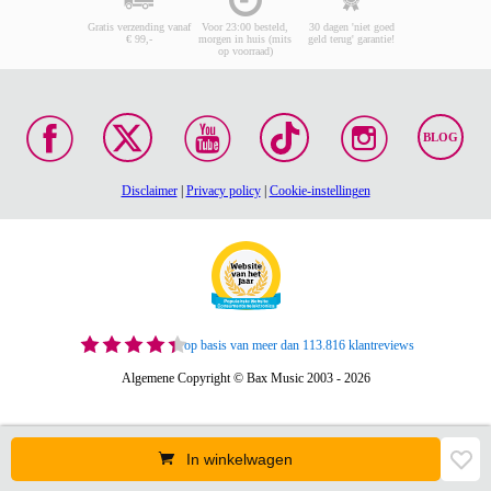
Gratis verzending vanaf
Voor 23:00 besteld,
30 dagen 'niet goed
€ 99,-
morgen in huis (mits
geld terug' garantie!
op voorraad)
BLOG
Disclaimer
|
Privacy policy
|
Cookie-instellingen
op basis van meer dan 113.816 klantreviews
Algemene Copyright © Bax Music 2003 - 2026
In winkelwagen