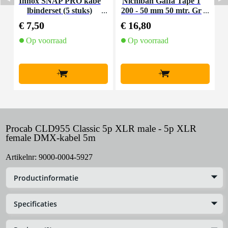
Innox SNAP PRO kabe
Nichiban Gaffa Tape 1
P
lbinderset (5 stuks)
200 - 50 mm 50 mtr. Gr
c
ey
€ 7,50
€ 16,80
€
Op voorraad
Op voorraad
+
+
Procab CLD955 Classic 5p XLR male - 5p XLR
female DMX-kabel 5m
Artikelnr:
9000-0004-5927
Productinformatie
Specificaties