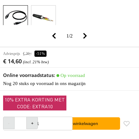
1
/
2
Adviesprijs
€ 30,-
-51%
€ 14,60
(incl. 21% btw)
Online voorraadstatus:
Op voorraad
Nog 20 stuks op voorraad in ons magazijn
10% EXTRA KORTING MET
CODE: EXTRA10
In winkelwagen